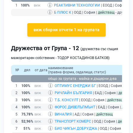
1
100%
РЕАКТИВНИ ТЕХНОЛОГИИ
| ЕООД | София |
де
Б ПЛЮС К
| ООД | София |
действащ
- дружест
виж сборни отчети 1 на групата
Дружества от Група - 12
(дружества със същия
мажоритарен собственик - ТОДОР КОСТАДИНОВ БАТКОВ)
наименование
№
дял
от дата
(правна форма, седалище, статус)
общо за групата - майка и дъщерни д-ва
1
100%
ОПТИМУС ЕНЕРДЖИ БГ
| ЕООД | София |
дейс
2
100%
РИЧЛАЙН БЪЛГАРИЯ
| ЕАД | София |
действа
3
100%
Т.Б. КОНСУЛТ
| ЕООД | София |
действащ
4
100%
ФОРОС ДИВЕЛЪПМЪНТ
| ЕАД | София |
дейст
5
75,78%
ВИНАЛИЯ
| АД | София |
действащ
6
52,96%
ТРАНСПОРТ КОМЕРС
| ООД | София |
действа
7
51%
БИО ЧИКЪН ДОБРУДЖА
| ООД | София |
дейс