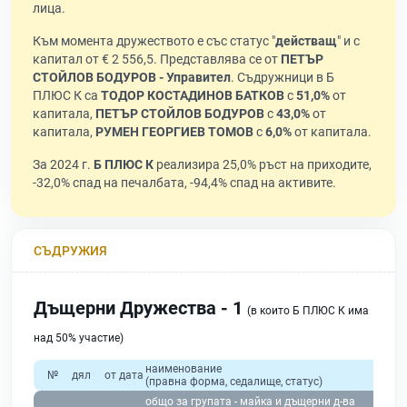
лица.
Към момента дружеството е със статус "
действащ
" и с
капитал от € 2 556,5. Представлява се от
ПЕТЪР
СТОЙЛОВ БОДУРОВ - Управител
. Съдружници в Б
ПЛЮС К са
ТОДОР КОСТАДИНОВ БАТКОВ
с
51,0%
от
капитала,
ПЕТЪР СТОЙЛОВ БОДУРОВ
с
43,0%
от
капитала,
РУМЕН ГЕОРГИЕВ ТОМОВ
с
6,0%
от капитала.
За 2024 г.
Б ПЛЮС К
реализира 25,0% ръст на приходите,
-32,0% спад на печалбата, -94,4% спад на активите.
СЪДРУЖИЯ
Дъщерни Дружества - 1
(в които Б ПЛЮС К има
над 50% участие)
наименование
№
дял
от дата
(правна форма, седалище, статус)
общо за групата - майка и дъщерни д-ва