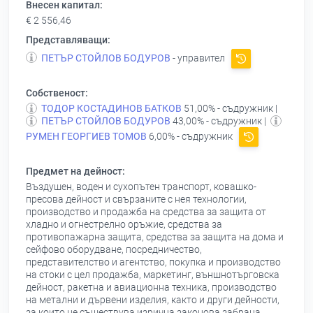
Внесен капитал:
€ 2 556,46
Представляващи:
ПЕТЪР СТОЙЛОВ БОДУРОВ
- управител
Собственост:
ТОДОР КОСТАДИНОВ БАТКОВ
51,00% - съдружник |
ПЕТЪР СТОЙЛОВ БОДУРОВ
43,00% - съдружник |
РУМЕН ГЕОРГИЕВ ТОМОВ
6,00% - съдружник
Предмет на дейност:
Въздушен, воден и сухопътен транспорт, ковашко-
пресова дейност и свързаните с нея технологии,
производство и продажба на средства за защита от
хладно и огнестрелно оръжие, средства за
противопажарна защита, средства за защита на дома и
сейфово оборудване, посредничество,
представителство и агентство, покупка и производство
на стоки с цел продажба, маркетинг, външнотърговска
дейност, ракетна и авиационна техника, производство
на метални и дървени изделия, както и други дейности,
за които не съществува изрична законова забрана.