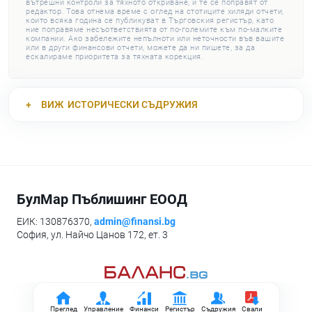
вътрешни контроли за тяхното откриване, и те се поправят от
редактор. Това отнема време с оглед на стотиците хиляди отчети,
които всяка година се публикуват в Търговския регистър, като
ние поправяме несъответствията от по-големите към по-малките
компании. Ако забележите непълноти или неточности във вашите
или в други финансови отчети, можете да ни пишете, за да
ескалираме приоритета за тяхната корекция.
ВИЖ
ИСТОРИЧЕСКИ СЪДРУЖИЯ
БулМар Пъблишинг ЕООД
ЕИК: 130876370,
admin@finansi.bg
София, ул. Найчо Цанов 172, ет. 3
Преглед
Управление
Финанси
Регистър
Съдружия
Свали