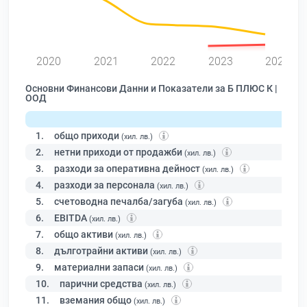
0
2020
2021
2022
2023
2024
Основни Финансови Данни и Показатели за Б ПЛЮС К |
ООД
1.
общо приходи
(хил. лв.)
2.
нетни приходи от продажби
(хил. лв.)
3.
разходи за оперативна дейност
(хил. лв.)
4.
разходи за персонала
(хил. лв.)
5.
счетоводна печалба/загуба
(хил. лв.)
6.
EBITDA
(хил. лв.)
7.
общо активи
(хил. лв.)
8.
дълготрайни активи
(хил. лв.)
9.
материални запаси
(хил. лв.)
10.
парични средства
(хил. лв.)
11.
вземания общо
(хил. лв.)