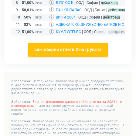
8
51,00%
Б ПЛЮС К
| ООД | София |
действащ
9
50,01%
БАНКЯ ПАЛАС
| ООД | Банкя |
действащ
10
50%
ВИНИ 2004
| ООД | София |
действащ
11
82%
АДВОКАТСКО ДРУЖЕСТВО БАТКОВ И С - ИЕ
| 
12
51,00%
КУУЛ УОТЪРС
| ООД | София |
прекратяване н
виж сборни отчети 2 на групата
Забележка:
Исторически финансови данни се поддържат от 2008
г. Ако липсва информация за години до 2024 г. , вероятно
дружеството е спряло дейност в годината, за която са последните
финансови данни.
Забележка:
Всички финансови данни в таблиците са за 2024 г. и
в хиляди лева
– ако за някои дружества липсват данни, най-
вероятно те са преустановили дейността си още в предходни
години.
Забележка:
Финансовите данни на компаниите се извличат от
публикуваните от тях финансови отчети в Търговския регистър. В
много редки случаи финансовите данни може да бъдат непълни
или неточно извлечени, за което са създадени автоматизирани