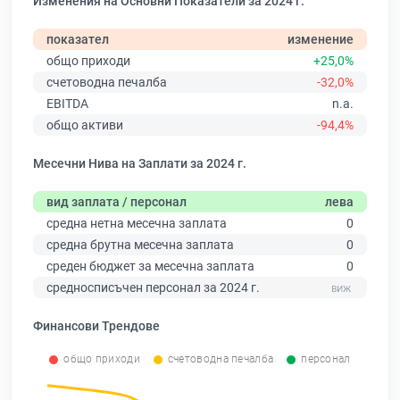
Изменения на Основни Показатели за 2024 г.
показател
изменение
общо приходи
+25,0%
счетоводна печалба
-32,0%
EBITDA
n.a.
общо активи
-94,4%
Месечни Нива на Заплати за 2024 г.
вид заплата / персонал
лева
средна нетна месечна заплата
0
средна брутна месечна заплата
0
среден бюджет за месечна заплата
0
средносписъчен персонал за 2024 г.
Финансови Трендове
общо приходи
счетоводна печалба
персонал