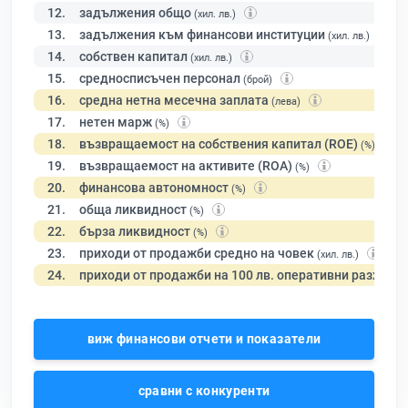
12.
задължения общо
(хил. лв.)
13.
задължения към финансови институции
(хил. лв.)
14.
собствен капитал
(хил. лв.)
15.
средносписъчен персонал
(брой)
16.
средна нетна месечна заплата
(лева)
17.
нетен марж
(%)
18.
възвращаемост на собствения капитал (ROE)
(%)
19.
възвращаемост на активите (ROA)
(%)
20.
финансова автономност
(%)
21.
обща ликвидност
(%)
22.
бърза ликвидност
(%)
23.
приходи от продажби средно на човек
(хил. лв.)
24.
приходи от продажби на 100 лв. оперативни разходи
виж финансови отчети и показатели
сравни с конкуренти