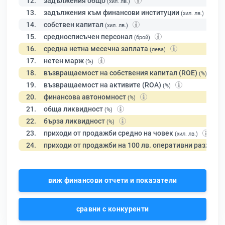
12.
задължения общо
(хил. лв.)
13.
задължения към финансови институции
(хил. лв.)
14.
собствен капитал
(хил. лв.)
15.
средносписъчен персонал
(брой)
16.
средна нетна месечна заплата
(лева)
17.
нетен марж
(%)
18.
възвращаемост на собствения капитал (ROE)
(%)
19.
възвращаемост на активите (ROA)
(%)
20.
финансова автономност
(%)
21.
обща ликвидност
(%)
22.
бърза ликвидност
(%)
23.
приходи от продажби средно на човек
(хил. лв.)
24.
приходи от продажби на 100 лв. оперативни разходи
виж финансови отчети и показатели
сравни с конкуренти