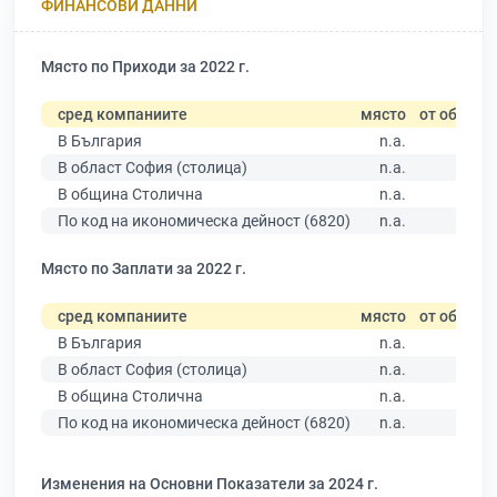
ФИНАНСОВИ ДАННИ
Място по Приходи за 2022 г.
сред компаниите
място
от общо
В България
n.a.
В област София (столица)
n.a.
В община Столична
n.a.
По код на икономическа дейност (6820)
n.a.
Място по Заплати за 2022 г.
сред компаниите
място
от общо
В България
n.a.
В област София (столица)
n.a.
В община Столична
n.a.
По код на икономическа дейност (6820)
n.a.
Изменения на Основни Показатели за 2024 г.