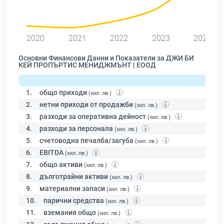
0
2020
2021
2022
2023
2024
Основни Финансови Данни и Показатели за ДЖИ БИ
КЕЙ ПРОПЪРТИС МЕНИДЖМЪНТ | ЕООД
1.
общо приходи
(хил. лв.)
2.
нетни приходи от продажби
(хил. лв.)
3.
разходи за оперативна дейност
(хил. лв.)
4.
разходи за персонала
(хил. лв.)
5.
счетоводна печалба/загуба
(хил. лв.)
6.
EBITDA
(хил. лв.)
7.
общо активи
(хил. лв.)
8.
дълготрайни активи
(хил. лв.)
9.
материални запаси
(хил. лв.)
10.
парични средства
(хил. лв.)
11.
вземания общо
(хил. лв.)