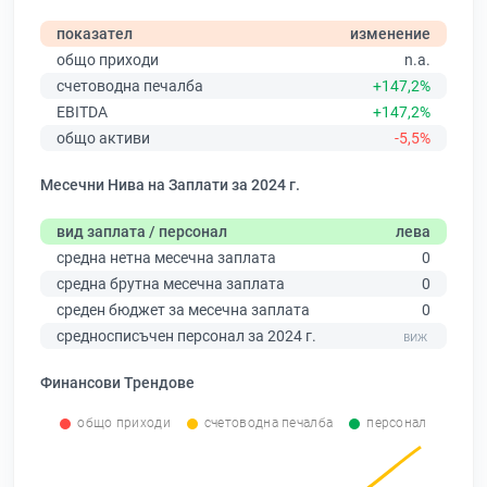
показател
изменение
общо приходи
n.a.
счетоводна печалба
+147,2%
EBITDA
+147,2%
общо активи
-5,5%
Месечни Нива на Заплати за 2024 г.
вид заплата / персонал
лева
средна нетна месечна заплата
0
средна брутна месечна заплата
0
среден бюджет за месечна заплата
0
средносписъчен персонал за 2024 г.
Финансови Трендове
общо приходи
счетоводна печалба
персонал