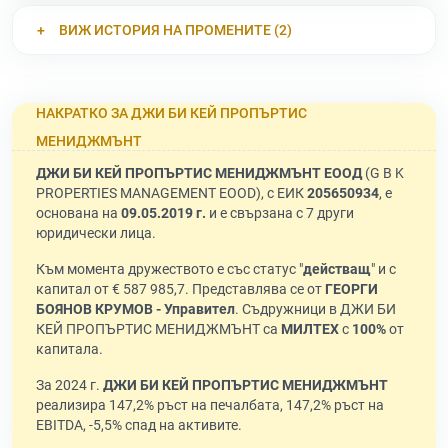
ВИЖ ИСТОРИЯ НА ПРОМЕНИТЕ (2)
НАКРАТКО ЗА ДЖИ БИ КЕЙ ПРОПЪРТИС
МЕНИДЖМЪНТ
ДЖИ БИ КЕЙ ПРОПЪРТИС МЕНИДЖМЪНТ ЕООД
(G B K
PROPERTIES MANAGEMENT EOOD), с ЕИК
205650934
, е
основана на
09.05.2019 г.
и е свързана с 7 други
юридически лица.
Към момента дружеството е със статус "
действащ
" и с
капитал от € 587 985,7. Представлява се от
ГЕОРГИ
БОЯНОВ КРУМОВ - Управител
. Съдружници в ДЖИ БИ
КЕЙ ПРОПЪРТИС МЕНИДЖМЪНТ са
МИЛТЕХ
с
100%
от
капитала.
За 2024 г.
ДЖИ БИ КЕЙ ПРОПЪРТИС МЕНИДЖМЪНТ
реализира 147,2% ръст на печалбата, 147,2% ръст на
EBITDA, -5,5% спад на активите.