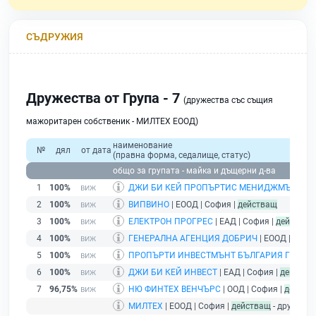
СЪДРУЖИЯ
Дружества от Група - 7
(дружества със същия
мажоритарен собственик - МИЛТЕХ ЕООД)
наименование
№
дял
от дата
(правна форма, седалище, статус)
общо за групата - майка и дъщерни д-ва
1
100%
ДЖИ БИ КЕЙ ПРОПЪРТИС МЕНИДЖМЪНТ
| Е
2
100%
ВИПВИНО
| ЕООД | София |
действащ
3
100%
ЕЛЕКТРОН ПРОГРЕС
| ЕАД | София |
действащ
4
100%
ГЕНЕРАЛНА АГЕНЦИЯ ДОБРИЧ
| ЕООД | Софи
5
100%
ПРОПЪРТИ ИНВЕСТМЪНТ БЪЛГАРИЯ ГРУП
| 
6
100%
ДЖИ БИ КЕЙ ИНВЕСТ
| ЕАД | София |
действа
7
96,75%
НЮ ФИНТЕХ ВЕНЧЪРС
| ООД | София |
действ
МИЛТЕХ
| ЕООД | София |
действащ
- дружест