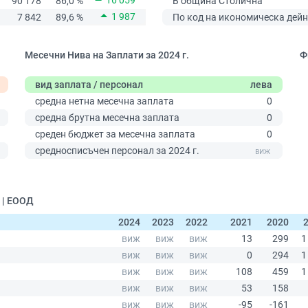
16 059
90 178
86,0 %
В община Столична
1 987
7 842
89,6 %
По код на икономическа дейн
Месечни Нива на Заплати за 2024 г.
Ф
вид заплата / персонал
лева
средна нетна месечна заплата
0
средна брутна месечна заплата
0
среден бюджет за месечна заплата
0
средносписъчен персонал за 2024 г.
 | ЕООД
2024
2023
2022
2021
2020