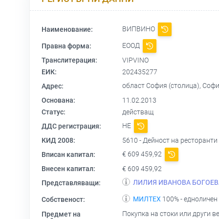
ВИПВИНО
Наименование:
ЕООД
Правна форма:
Транслитерация:
VIPVINO
ЕИК:
202435277
област София (столица), София
Адрес:
Основана:
11.02.2013
Статус:
действащ
НЕ
ДДС регистрация:
КИД 2008:
5610 - Дейност на ресторанти
€ 609 459,92
Вписан капитал:
Внесен капитал:
€ 609 459,92
ЛИЛИЯ ИВАНОВА БОГОЕВА
Представляващи:
МИЛТЕХ
100% - едноличен
Собственост:
Покупка на стоки или други в
Предмет на