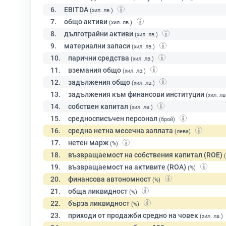
6.
EBITDA
(хил. лв.)
7.
общо активи
(хил. лв.)
8.
дълготрайни активи
(хил. лв.)
9.
материални запаси
(хил. лв.)
10.
парични средства
(хил. лв.)
11.
вземания общо
(хил. лв.)
12.
задължения общо
(хил. лв.)
13.
задължения към финансови институции
(хил. лв
14.
собствен капитал
(хил. лв.)
15.
средносписъчен персонал
(брой)
16.
средна нетна месечна заплата
(лева)
17.
нетен марж
(%)
18.
възвращаемост на собствения капитал (ROE)
19.
възвращаемост на активите (ROA)
(%)
20.
финансова автономност
(%)
21.
обща ликвидност
(%)
22.
бърза ликвидност
(%)
23.
приходи от продажби средно на човек
(хил. лв.)