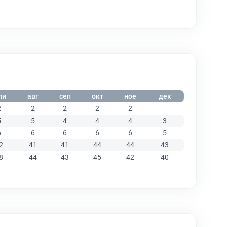
ли
авг
сеп
окт
ное
дек
2
2
2
2
2
5
5
4
4
4
3
6
6
6
6
6
5
2
41
41
44
44
43
8
44
43
45
42
40