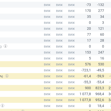
.)
(%)