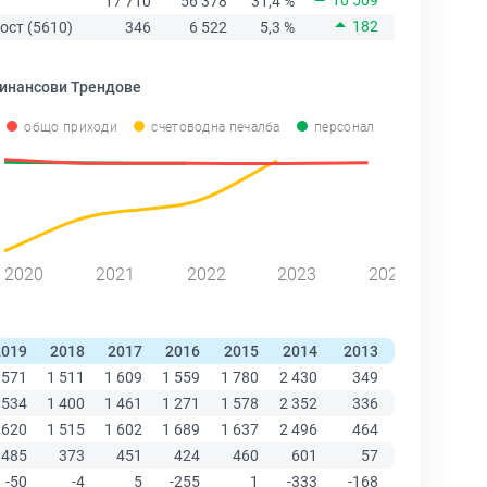
10 509
17 710
56 378
31,4 %
182
ост (5610)
346
6 522
5,3 %
инансови Трендове
общо приходи
счетоводна печалба
персонал
2020
2021
2022
2023
2024
2019
2018
2017
2016
2015
2014
2013