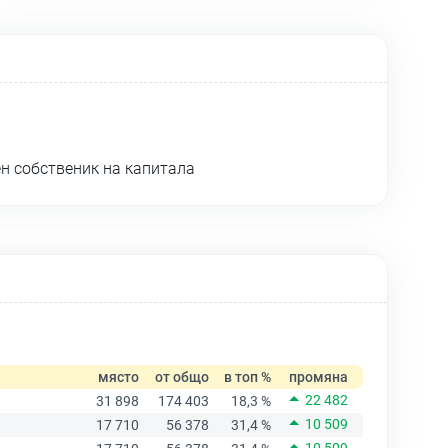
н собственик на капитала
място
от общо
в топ %
промяна
22 482
31 898
174 403
18,3 %
10 509
17 710
56 378
31,4 %