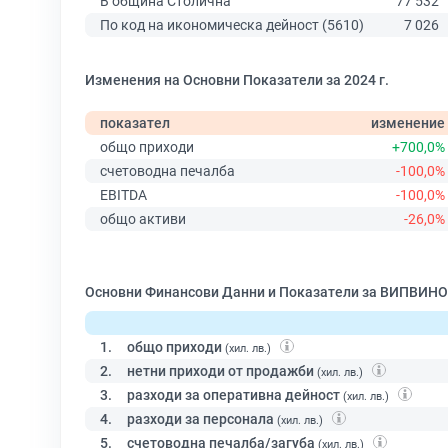
В община Столична
77 532
По код на икономическа дейност (5610)
7 026
Изменения на Основни Показатели за 2024 г.
показател
изменение
общо приходи
+700,0%
счетоводна печалба
-100,0%
EBITDA
-100,0%
общо активи
-26,0%
Основни Финансови Данни и Показатели за ВИПВИНО
1.
общо приходи
(хил. лв.)
2.
нетни приходи от продажби
(хил. лв.)
3.
разходи за оперативна дейност
(хил. лв.)
4.
разходи за персонала
(хил. лв.)
5.
счетоводна печалба/загуба
(хил. лв.)