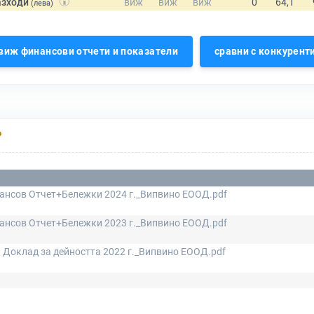
азходи
(лева)
виж финансови отчети и показатели
сравни с конкурент
Р
ансов Отчет+Бележки 2024 г._Випвино ЕООД.pdf
ансов Отчет+Бележки 2023 г._Випвино ЕООД.pdf
 Доклад за дейността 2022 г._Випвино ЕООД.pdf