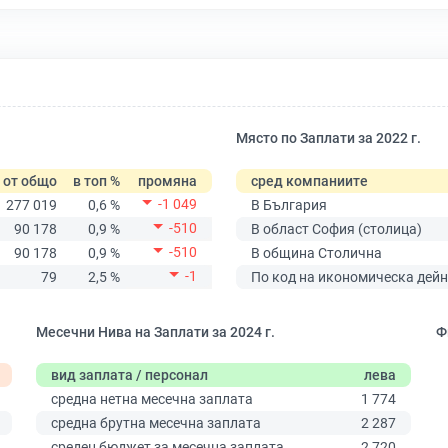
Място по Заплати за 2022 г.
от общо
в топ %
промяна
сред компаниите
-1 049
277 019
0,6 %
В България
-510
90 178
0,9 %
В област София (столица)
-510
90 178
0,9 %
В община Столична
-1
79
2,5 %
По код на икономическа дейн
Месечни Нива на Заплати за 2024 г.
Ф
вид заплата / персонал
лева
средна нетна месечна заплата
1 774
средна брутна месечна заплата
2 287
среден бюджет за месечна заплата
2 720