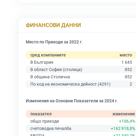
ФИНАНСОВИ ДАННИ
Място по Приходи за 2022 г.
сред компаниите
място
В България
1 645
В област София (столица)
852
В община Столична
852
По код на икономическа дейност (4291)
2
Изменения на Основни Показатели за 2024 г.
показател
изменение
общо приходи
+106,4%
счетоводна печалба
+162 918,8%
EBITDA
+21 340,2%