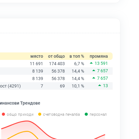
място
от общо
в топ %
промяна
13 591
11 691
174 403
6,7 %
7 657
8 139
56 378
14,4 %
7 657
8 139
56 378
14,4 %
13
ост (4291)
7
69
10,1 %
инансови Трендове
общо приходи
счетоводна печалба
персонал