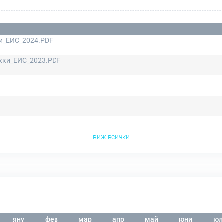
и_ЕИС_2024.PDF
жки_ЕИС_2023.PDF
виж всички
яну
фев
мар
апр
май
юни
юл