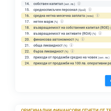
14.
собствен капитал
(хил. лв.)
15.
средносписъчен персонал
(брой)
16.
средна нетна месечна заплата
(лева)
17.
нетен марж
(%)
18.
възвращаемост на собствения капитал (ROE)
19.
възвращаемост на активите (ROA)
(%)
20.
финансова автономност
(%)
21.
обща ликвидност
(%)
22.
бърза ликвидност
(%)
23.
приходи от продажби средно на човек
(хил. лв.)
24.
приходи от продажби на 100 лв. оперативни р
ОРИГИНАЛНИ ФИНАНСОВИ ОТЧЕТИ ОТ Т