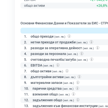
общо активи
+26,8%
Основни Финансови Данни и Показатели за ЕИС - С
1.
общо приходи
(хил. лв.)
2.
нетни приходи от продажби
(хил. лв.)
3.
разходи за оперативна дейност
(хил. лв.)
4.
разходи за персонала
(хил. лв.)
5.
счетоводна печалба/загуба
(хил. лв.)
6.
EBITDA
(хил. лв.)
7.
общо активи
(хил. лв.)
8.
дълготрайни активи
(хил. лв.)
9.
материални запаси
(хил. лв.)
10.
парични средства
(хил. лв.)
11.
вземания общо
(хил. лв.)
12.
задължения общо
(хил. лв.)
13.
задължения към финансови институции
(хил. лв