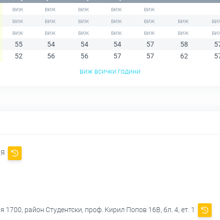
55
54
54
54
57
58
5
52
56
56
57
57
62
5
виж всички години
ИЯ
 1700, район Студентски, проф. Кирил Попов 16В, бл. 4, ет. 1