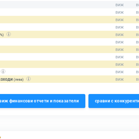
(%)
азходи
(лева)
виж финансови отчети и показатели
сравни с конкурент
Р