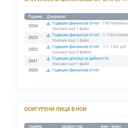
Година
Документ
Годишен финансов отчет
ГФО+бележк
2024
покажи още 1
файл
Годишен финансов отчет
1. ГФО+беле
2023
покажи още 1
файл
Годишен финансов отчет
1.1. ГФО.pdf
2022
покажи още 2
файла
Годишен доклад за дейността
2021
покажи още 1
файл
2020
Годишен финансов отчет
ОСИГУРЕНИ ЛИЦА В НОИ
година
средно год.
мин - макс