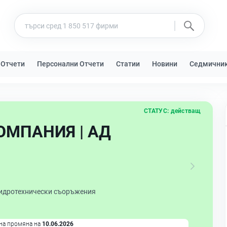
 Отчети
Персонални Отчети
Статии
Новини
Седмични
СТАТУС:
действащ
ОМПАНИЯ | АД
хидротехнически съоръжения
на промяна на
10.06.2026