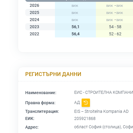
2026
-
2025
-
2024
-
2023
56,1
54 - 58
2022
56,4
52 - 62
РЕГИСТЪРНИ ДАННИ
ЕИС - СТРОИТЕЛНА КОМПАН
Наименование:
АД
Правна форма:
Транслитерация:
EIS – Stroitelna Kompania AD
ЕИК:
205921868
област София (столица), София
Адрес: