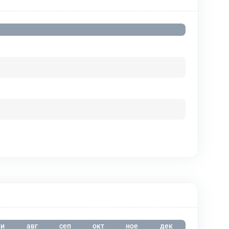
и
авг
сеп
окт
ное
дек