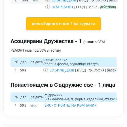
2
50%
ЕС БИЛД ДЗЗД
| ДЗЗД | гр. София |
развиващ 
СЕМ РЕМОНТ
| ЕООД | Варна |
действащ
- друж
виж сборни отчети 1 на групата
Асоциирани Дружества - 1
(в които СЕМ
РЕМОНТ има под 50% участие)
наименование
№
дял
от дата
(правна форма, седалище, статус)
1
50%
ЕС БИЛД ДЗЗД
| ДЗЗД | гр. София |
развиващ д
Понастоящем в Съдружие със - 1 лица
съдружник
№
дял
от дата
(наименование, п. форма, седалище, статус / физи
1
50%
ЕИС - СТРОИТЕЛНА КОМПАНИЯ