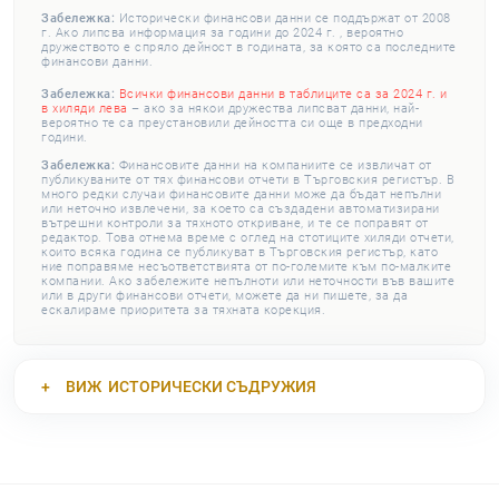
Забележка:
Исторически финансови данни се поддържат от 2008
г. Ако липсва информация за години до 2024 г. , вероятно
дружеството е спряло дейност в годината, за която са последните
финансови данни.
Забележка:
Всички финансови данни в таблиците са за 2024 г. и
в хиляди лева
– ако за някои дружества липсват данни, най-
вероятно те са преустановили дейността си още в предходни
години.
Забележка:
Финансовите данни на компаниите се извличат от
публикуваните от тях финансови отчети в Търговския регистър. В
много редки случаи финансовите данни може да бъдат непълни
или неточно извлечени, за което са създадени автоматизирани
вътрешни контроли за тяхното откриване, и те се поправят от
редактор. Това отнема време с оглед на стотиците хиляди отчети,
които всяка година се публикуват в Търговския регистър, като
ние поправяме несъответствията от по-големите към по-малките
компании. Ако забележите непълноти или неточности във вашите
или в други финансови отчети, можете да ни пишете, за да
ескалираме приоритета за тяхната корекция.
ВИЖ
ИСТОРИЧЕСКИ СЪДРУЖИЯ