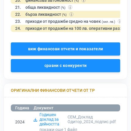
20.
финансова автономност
(%)
21.
обща ликвидност
(%)
22.
бърза ликвидност
(%)
23.
приходи от продажби средно на човек
(хил. лв.)
24.
приходи от продажби на 100 лв. оперативни разходи
виж финансови отчети и показатели
сравни с конкуренти
ОРИГИНАЛНИ ФИНАНСОВИ ОТЧЕТИ ОТ ТР
Година
Документ
Годишен
СЕМ_Доклад
доклад за
Одитор_2024_подпис.pdf
2024
дейността
покажи още 1
файл