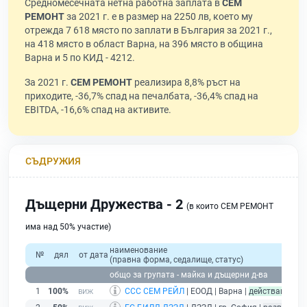
Средномесечната нетна работна заплата в
СЕМ
РЕМОНТ
за 2021 г. е в размер на 2250 лв, което му
отрежда 7 618 място по заплати в България за 2021 г.,
на 418 място в област Варна, на 396 място в община
Варна и 5 по КИД - 4212.
За 2021 г.
СЕМ РЕМОНТ
реализира 8,8% ръст на
приходите, -36,7% спад на печалбата, -36,4% спад на
EBITDA, -16,6% спад на активите.
СЪДРУЖИЯ
Дъщерни Дружества - 2
(в които СЕМ РЕМОНТ
има над 50% участие)
наименование
№
дял
от дата
(правна форма, седалище, статус)
общо за групата - майка и дъщерни д-ва
1
100%
ССС СЕМ РЕЙЛ
| ЕООД | Варна |
действащ