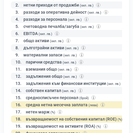
2.
нетни приходи от продажби
(хил. лв.)
3.
разходи за оперативна дейност
(хил. лв.)
4.
разходи за персонала
(хил. лв.)
5.
счетоводна печалба/загуба
(хил. лв.)
6.
EBITDA
(хил. лв.)
7.
общо активи
(хил. лв.)
8.
дълготрайни активи
(хил. лв.)
9.
материални запаси
(хил. лв.)
10.
парични средства
(хил. лв.)
11.
вземания общо
(хил. лв.)
12.
задължения общо
(хил. лв.)
13.
задължения към финансови институции
(хил. лв.)
14.
собствен капитал
(хил. лв.)
15.
средносписъчен персонал
(брой)
16.
средна нетна месечна заплата
(лева)
17.
нетен марж
(%)
18.
възвращаемост на собствения капитал (ROE)
(%)
19.
възвращаемост на активите (ROA)
(%)