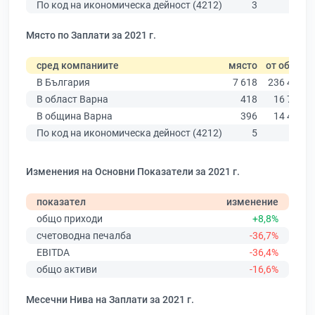
По код на икономическа дейност (4212)
3
51
Място по Заплати за 2021 г.
сред компаниите
място
от общо
В България
7 618
236 445
В област Варна
418
16 784
В община Варна
396
14 478
По код на икономическа дейност (4212)
5
31
Изменения на Основни Показатели за 2021 г.
показател
изменение
общо приходи
+8,8%
счетоводна печалба
-36,7%
EBITDA
-36,4%
общо активи
-16,6%
Месечни Нива на Заплати за 2021 г.