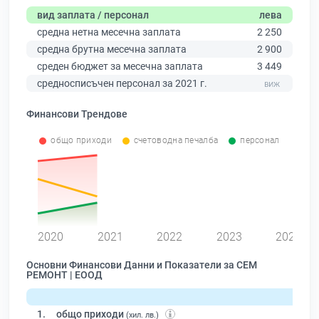
вид заплата / персонал
лева
средна нетна месечна заплата
2 250
средна брутна месечна заплата
2 900
среден бюджет за месечна заплата
3 449
средносписъчен персонал за 2021 г.
Финансови Трендове
общо приходи
счетоводна печалба
персонал
0
2020
2021
2022
2023
2024
Основни Финансови Данни и Показатели за СЕМ
РЕМОНТ | ЕООД
1.
общо приходи
(хил. лв.)