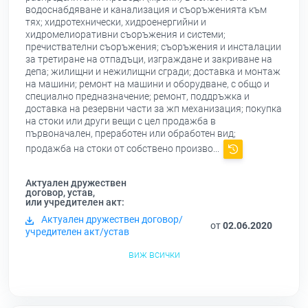
водоснабдяване и канализация и съоръженията към
тях; хидротехнически, хидроенергийни и
хидромелиоративни съоръжения и системи;
пречиствателни съоръжения; съоръжения и инсталации
за третиране на отпадъци, изграждане и закриване на
депа; жилищни и нежилищни сгради; доставка и монтаж
на машини; ремонт на машини и оборудване, с общо и
специално предназначение; ремонт, поддръжка и
доставка на резервни части за жп механизация; покупка
на стоки или други вещи с цел продажба в
първоначален, преработен или обработен вид;
продажба на стоки от собствено произво...
Актуален дружествен
договор, устав,
или учредителен акт:
Актуален дружествен договор/
от
02.06.2020
учредителен акт/устав
виж всички