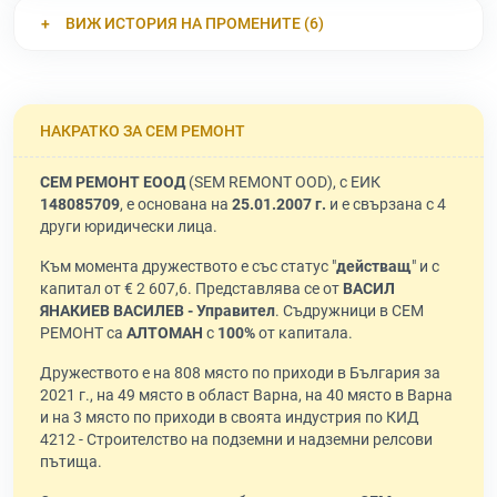
ВИЖ ИСТОРИЯ НА ПРОМЕНИТЕ (6)
НАКРАТКО ЗА СЕМ РЕМОНТ
СЕМ РЕМОНТ ЕООД
(SEM REMONT OOD), с ЕИК
148085709
, е основана на
25.01.2007 г.
и е свързана с 4
други юридически лица.
Към момента дружеството е със статус "
действащ
" и с
капитал от € 2 607,6. Представлява се от
ВАСИЛ
ЯНАКИЕВ ВАСИЛЕВ - Управител
. Съдружници в СЕМ
РЕМОНТ са
АЛТОМАН
с
100%
от капитала.
Дружеството е на 808 място по приходи в България за
2021 г., на 49 място в област Варна, на 40 място в Варна
и на 3 място по приходи в своята индустрия по КИД
4212 - Строителство на подземни и надземни релсови
пътища.