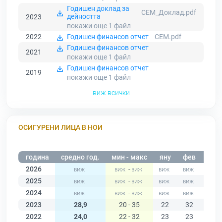
Годишен доклад за
СЕМ_Доклад.pdf
дейността
2023
покажи още 1
файл
2022
Годишен финансов отчет
СЕМ.pdf
Годишен финансов отчет
2021
покажи още 1
файл
Годишен финансов отчет
2019
покажи още 1
файл
виж всички
ОСИГУРЕНИ ЛИЦА В НОИ
година
средно год.
мин - макс
яну
фев
мар
2026
-
2025
-
2024
-
2023
28,9
20 - 35
22
32
30
2022
24,0
22 - 32
23
23
23