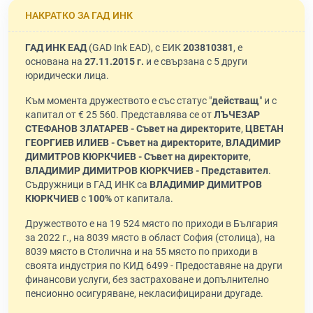
НАКРАТКО ЗА ГАД ИНК
ГАД ИНК ЕАД
(GAD Ink EAD), с ЕИК
203810381
, е
основана на
27.11.2015 г.
и е свързана с 5 други
юридически лица.
Към момента дружеството е със статус "
действащ
" и с
капитал от € 25 560. Представлява се от
ЛЪЧЕЗАР
СТЕФАНОВ ЗЛАТАРЕВ - Съвет на директорите
,
ЦВЕТАН
ГЕОРГИЕВ ИЛИЕВ - Съвет на директорите
,
ВЛАДИМИР
ДИМИТРОВ КЮРКЧИЕВ - Съвет на директорите
,
ВЛАДИМИР ДИМИТРОВ КЮРКЧИЕВ - Представител
.
Съдружници в ГАД ИНК са
ВЛАДИМИР ДИМИТРОВ
КЮРКЧИЕВ
с
100%
от капитала.
Дружеството е на 19 524 място по приходи в България
за 2022 г., на 8039 място в област София (столица), на
8039 място в Столична и на 55 място по приходи в
своята индустрия по КИД 6499 - Предоставяне на други
финансови услуги, без застраховане и допълнително
пенсионно осигуряване, некласифицирани другаде.