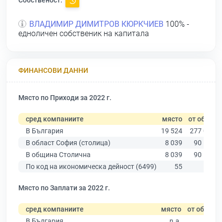
ВЛАДИМИР ДИМИТРОВ КЮРКЧИЕВ
100% -
едноличен собственик на капитала
ФИНАНСОВИ ДАННИ
Място по Приходи за 2022 г.
сред компаниите
място
от общо
В България
19 524
277 019
В област София (столица)
8 039
90 178
В община Столична
8 039
90 178
По код на икономическа дейност (6499)
55
587
Място по Заплати за 2022 г.
сред компаниите
място
от общо
В България
n.a.