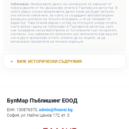
Забележка:
Финансовите данни на компаниите се извличат от
публикуваните от тях финансови отчети в Търговския регистър. В
много редки случаи финансовите данни може да бъдат непълни
или неточно извлечени, за което са създадени автоматизирани
вътрешни контроли за тяхното откриване, и те се поправят от
редактор. Това отнема време с оглед на стотиците хиляди отчети,
които всяка година се публикуват в Търговския регистър, като
ние поправяме несъответствията от по-големите към по-малките
компании. Ако забележите непълноти или неточности във вашите
или в други финансови отчети, можете да ни пишете, за да
ескалираме приоритета за тяхната корекция.
ВИЖ
ИСТОРИЧЕСКИ СЪДРУЖИЯ
БулМар Пъблишинг ЕООД
ЕИК: 130876370,
admin@finansi.bg
София, ул. Найчо Цанов 172, ет. 3