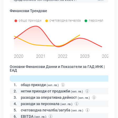
Финансови Трендове
общо приходи
счетоводна печалба
персонал
0
2020
2021
2022
2023
2024
Основни Финансови Данни и Показатели за ГАД ИНК |
ЕАД
1.
общо приходи
(хил. лв.)
2.
нетни приходи от продажби
(хил. лв.)
3.
разходи за оперативна дейност
(хил. лв.)
4.
разходи за персонала
(хил. лв.)
5.
счетоводна печалба/загуба
(хил. лв.)
6.
EBITDA
(хил. лв.)