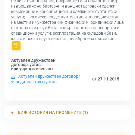
вещи в първоначален, преработен или обработен вид;
извършване на бартерни и външнотърговски сделки,
комисионни и консигнационни сделки, консултантски
услуги; търговско представителство и посредничество
на местни и чуждестранни физически и юридически лица
в страната и в чужбина; извършване на транспортни и
спедиционни услуги; експлоатация на складови бази,
както и всяка друга дейност, незабранена със закон.
Актуален дружествен
договор, устав,
или учредителен акт:
Актуален дружествен договор/
от
27.11.2015
учредителен акт/устав
ВИЖ ИСТОРИЯ НА ПРОМЕНИТЕ (1)