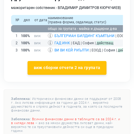
мажоритарен собственик - ВЛАДИМИР ДИМИТРОВ КЮРКЧИЕВ)
наименование
№
дял
от дата
(правна форма, седалище, статус)
общо за групата - майка и дъщерни д-ва
1
100%
БЪЛГЕРИАН БИЛДИНГ КЪМПЪНИ
| ЕООД | С
2
100%
ГАД ИНК
| ЕАД | София |
действащ
3
100%
ВИ ВИ КЕЙ РИЪЛТИ
| ЕООД | София |
действа
виж сборни отчети 2 на групата
Забележка:
Исторически финансови данни се поддържат от 2008
г. Ако липсва информация за години до 2024 г. , вероятно
дружеството е спряло дейност в годината, за която са последните
финансови данни.
Забележка:
Всички финансови данни в таблиците са за 2024 г. и
в хиляди лева
– ако за някои дружества липсват данни, най-
вероятно те са преустановили дейността си още в предходни
години.