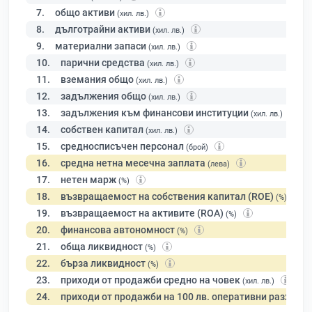
7.
общо активи
(хил. лв.)
8.
дълготрайни активи
(хил. лв.)
9.
материални запаси
(хил. лв.)
10.
парични средства
(хил. лв.)
11.
вземания общо
(хил. лв.)
12.
задължения общо
(хил. лв.)
13.
задължения към финансови институции
(хил. лв.)
14.
собствен капитал
(хил. лв.)
15.
средносписъчен персонал
(брой)
16.
средна нетна месечна заплата
(лева)
17.
нетен марж
(%)
18.
възвращаемост на собствения капитал (ROE)
(%)
19.
възвращаемост на активите (ROA)
(%)
20.
финансова автономност
(%)
21.
обща ликвидност
(%)
22.
бърза ликвидност
(%)
23.
приходи от продажби средно на човек
(хил. лв.)
24.
приходи от продажби на 100 лв. оперативни разходи