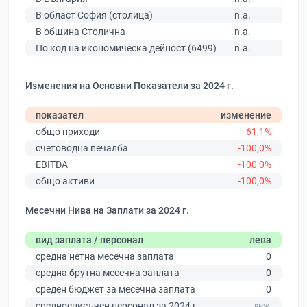
В област София (столица)
n.a.
В община Столична
n.a.
По код на икономическа дейност (6499)
n.a.
Изменения на Основни Показатели за 2024 г.
показател
изменение
общо приходи
-61,1%
счетоводна печалба
-100,0%
EBITDA
-100,0%
общо активи
-100,0%
Месечни Нива на Заплати за 2024 г.
вид заплата / персонал
лева
средна нетна месечна заплата
0
средна брутна месечна заплата
0
среден бюджет за месечна заплата
0
средносписъчен персонал за 2024 г.