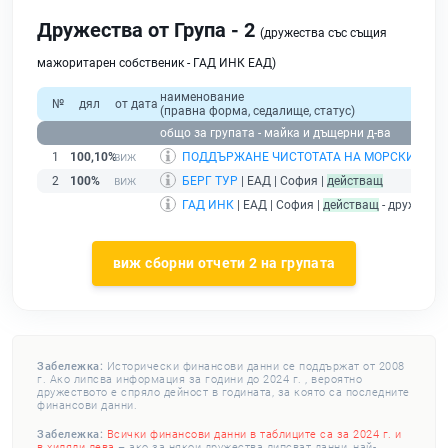
Дружества от Група - 2
(дружества със същия
мажоритарен собственик - ГАД ИНК ЕАД)
наименование
№
дял
от дата
(правна форма, седалище, статус)
общо за групата - майка и дъщерни д-ва
1
100,10%
ПОДДЪРЖАНЕ ЧИСТОТАТА НА МОРСКИТЕ В
2
100%
БЕРГ ТУР
| ЕАД | София |
действащ
ГАД ИНК
| ЕАД | София |
действащ
- дружеств
виж сборни отчети 2 на групата
Забележка:
Исторически финансови данни се поддържат от 2008
г. Ако липсва информация за години до 2024 г. , вероятно
дружеството е спряло дейност в годината, за която са последните
финансови данни.
Забележка:
Всички финансови данни в таблиците са за 2024 г. и
в хиляди лева
– ако за някои дружества липсват данни, най-