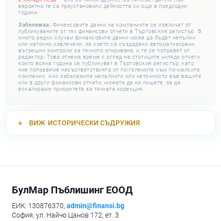
вероятно те са преустановили дейността си още в предходни
години.
Забележка:
Финансовите данни на компаниите се извличат от
публикуваните от тях финансови отчети в Търговския регистър. В
много редки случаи финансовите данни може да бъдат непълни
или неточно извлечени, за което са създадени автоматизирани
вътрешни контроли за тяхното откриване, и те се поправят от
редактор. Това отнема време с оглед на стотиците хиляди отчети,
които всяка година се публикуват в Търговския регистър, като
ние поправяме несъответствията от по-големите към по-малките
компании. Ако забележите непълноти или неточности във вашите
или в други финансови отчети, можете да ни пишете, за да
ескалираме приоритета за тяхната корекция.
ВИЖ
ИСТОРИЧЕСКИ СЪДРУЖИЯ
БулМар Пъблишинг ЕООД
ЕИК: 130876370,
admin@finansi.bg
София, ул. Найчо Цанов 172, ет. 3