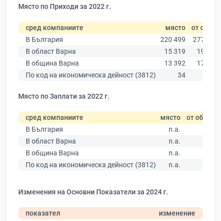
Място по Приходи за 2022 г.
сред компаниите
място
от общо
В България
220 499
277 019
В област Варна
15 319
19 882
В община Варна
13 392
17 349
По код на икономическа дейност (3812)
34
36
Място по Заплати за 2022 г.
сред компаниите
място
от общо
В България
n.a.
В област Варна
n.a.
В община Варна
n.a.
По код на икономическа дейност (3812)
n.a.
Изменения на Основни Показатели за 2024 г.
показател
изменение