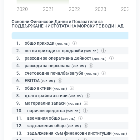
2020
2021
2022
2023
2024
Основни Финансови Данни и Показатели за
ПОДДЪРЖАНЕ ЧИСТОТАТА НА МОРСКИТЕ ВОДИ | АД
1.
общо приходи
(хил. лв.)
2.
нетни приходи от продажби
(хил. лв.)
3.
разходи за оперативна дейност
(хил. лв.)
4.
разходи за персонала
(хил. лв.)
5.
счетоводна печалба/загуба
(хил. лв.)
6.
EBITDA
(хил. лв.)
7.
общо активи
(хил. лв.)
8.
дълготрайни активи
(хил. лв.)
9.
материални запаси
(хил. лв.)
10.
парични средства
(хил. лв.)
11.
вземания общо
(хил. лв.)
12.
задължения общо
(хил. лв.)
13.
задължения към финансови институции
(хил. лв.)