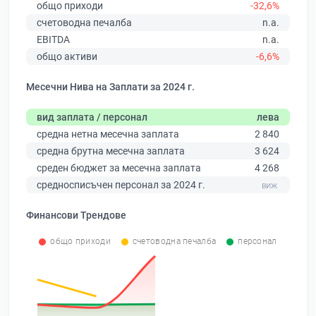
общо приходи
-32,6%
счетоводна печалба
n.a.
EBITDA
n.a.
общо активи
-6,6%
Месечни Нива на Заплати за 2024 г.
вид заплата / персонал
лева
средна нетна месечна заплата
2 840
средна брутна месечна заплата
3 624
среден бюджет за месечна заплата
4 268
средносписъчен персонал за 2024 г.
Финансови Трендове
общо приходи
счетоводна печалба
персонал
0