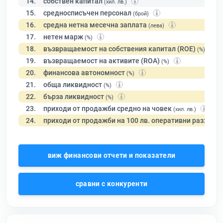
14.
собствен капитал
(хил. лв.)
15.
средносписъчен персонал
(брой)
16.
средна нетна месечна заплата
(лева)
17.
нетен марж
(%)
18.
възвращаемост на собствения капитал (ROE)
(%)
19.
възвращаемост на активите (ROA)
(%)
20.
финансова автономност
(%)
21.
обща ликвидност
(%)
22.
бърза ликвидност
(%)
23.
приходи от продажби средно на човек
(хил. лв.)
24.
приходи от продажби на 100 лв. оперативни разходи
виж финансови отчети и показатели
сравни с конкуренти