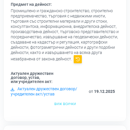
Предмет на дейност:
Промишлено и гражданско строителство, строително
предприемачество, търговия с недвижими имоти,
търговия със строителни материали и други стоки,
консултантска, информационна, внедрителска дейност,
производствена дейност, търговско представителство и
посредничество, извършване на геодезически дейности,
създаване на кадастър и регулация, картографски
дейности, фотограметрични дейности и други подобни
дейности, както и извършването на всяка друга
незабранена от закона дейност.
Актуален дружествен
договор, устав,
или учредителен акт:
Актуален дружествен договор/
от
19.12.2025
учредителен акт/устав
виж всички