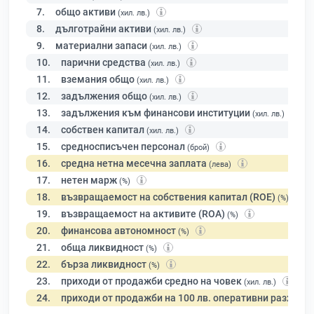
7.
общо активи
(хил. лв.)
8.
дълготрайни активи
(хил. лв.)
9.
материални запаси
(хил. лв.)
10.
парични средства
(хил. лв.)
11.
вземания общо
(хил. лв.)
12.
задължения общо
(хил. лв.)
13.
задължения към финансови институции
(хил. лв.)
14.
собствен капитал
(хил. лв.)
15.
средносписъчен персонал
(брой)
16.
средна нетна месечна заплата
(лева)
17.
нетен марж
(%)
18.
възвращаемост на собствения капитал (ROE)
(%)
19.
възвращаемост на активите (ROA)
(%)
20.
финансова автономност
(%)
21.
обща ликвидност
(%)
22.
бърза ликвидност
(%)
23.
приходи от продажби средно на човек
(хил. лв.)
24.
приходи от продажби на 100 лв. оперативни разходи