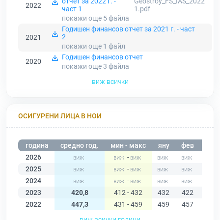
отчет за 2022 г. -
Geostroy_FS_IAS_2022
2022
част 1
1.pdf
покажи още 5
файла
Годишен финансов отчет за 2021 г. - част
2
2021
покажи още 1
файл
Годишен финансов отчет
2020
покажи още 3
файла
виж всички
ОСИГУРЕНИ ЛИЦА В НОИ
година
средно год.
мин - макс
яну
фев
мар
2026
-
2025
-
2024
-
2023
420,8
412 - 432
432
422
420
2022
447,3
431 - 459
459
457
458
виж всички години