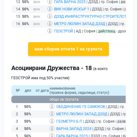
13
50%
ГАРА ВАРНА 2025
| ДЗЗД | гр. София |
развива
14
50%
ВИК НОВИ ИСКЪР 1
| ДЗЗД | гр. София |
развив
15
50%
ДЗЗД ИНФРАСТРУКТУРНО СТРОИТЕЛСТВО - Г
16
50%
МЕТРО ЛЮЛИН ЗАПАД ДЗЗД
| ДЗЗД | гр. София
ГЕОСТРОЙ
| АД | София |
действащ
- дружество
виж сборни отчети 1 на групата
Асоциирани Дружества - 18
(в които
ГЕОСТРОЙ има под 50% участие)
наименование
№
дял
от дата
(правна форма, седалище, статус)
общо за групата
1
50%
ОБЕДИНЕНИЕ ГЕ САМОКОВ
| ДЗЗД | гр. Пловд
2
50%
МЕТРО ЛЮЛИН ЗАПАД ДЗЗД
| ДЗЗД | гр. Соф
3
50%
ГЕОМЕТРО Б.П
| ДЗЗД | гр. София |
развиващ 
4
50%
ВАРНА ЗАПАД 2024
| ДЗЗД | гр. София |
разви
5
50%
ГАРА ВАРНА 2025
| ДЗЗД | гр. София |
развив