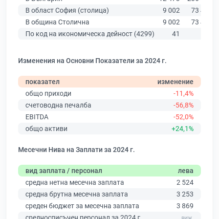
В област София (столица)
9 002
73 443
В община Столична
9 002
73 443
По код на икономическа дейност (4299)
41
547
Изменения на Основни Показатели за 2024 г.
показател
изменение
общо приходи
-11,4%
счетоводна печалба
-56,8%
EBITDA
-52,0%
общо активи
+24,1%
Месечни Нива на Заплати за 2024 г.
вид заплата / персонал
лева
средна нетна месечна заплата
2 524
средна брутна месечна заплата
3 253
среден бюджет за месечна заплата
3 869
средносписъчен персонал за 2024 г.