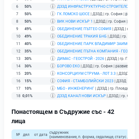
6
50%
ДЗЗД ИНФРАСТРУКТУРНО СТРОИТЕЛСТВО - 
7
50%
ГК ЛОМСКО ШОСЕ
| ДЗЗД | гр. София |
развив
8
50%
ВИК НОВИ ИСКЪР 1
| ДЗЗД | гр. София |
разви
9
49%
ОБЕДИНЕНИЕ ПЪТГЕО СОФИЯ
| ДЗЗД | гр. Со
10
49%
ОБЕДИНЕНИЕ ТРАКИЯ БНБ
| ДЗЗД | гр. София
11
40%
ОБЕДИНЕНИЕ ПАРК ВЛАДИМИР ЗАИМОВ
| ДЗ
12
35%
ОБЕДИНЕНИЕ ПЪТНА КОМПАНИЯ - ГЕОСТРО
13
30%
ДИМАС - ГЕОСТРОЙ - 2026
| ДЗЗД | гр. Габров
14
30%
БОРОВО ЕКО
| ДЗЗД | гр. София |
развиващ де
15
20%
КОНСОРЦИУМ СТРУМА - ЛОТ 3.3
| ДЗЗД | гр. 
16
15%
СОФИЯ - СТАМБОЛИЙСКИ 2023
| ДЗЗД | гр. С
17
10%
МБО - ИНЖЕНЕРИНГ
| ДЗЗД | гр. Пловдив |
ра
18
0,01%
ДЗЗД КАНАЛ НОВИ ИСКЪР
| ДЗЗД | гр. София
Понастоящем в Съдружие със - 42
лица
съдружник
№
дял
от дата
(наименование, п. форма, седалище, статус / физи