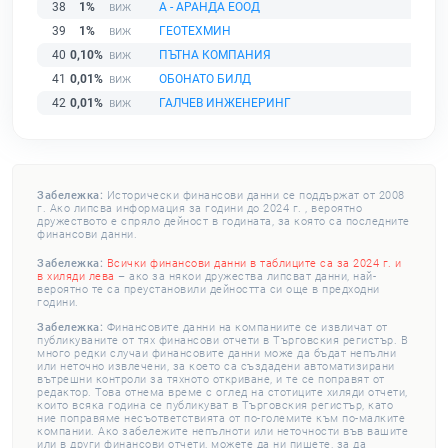
38
1%
А - АРАНДА ЕООД
39
1%
ГЕОТЕХМИН
40
0,10%
ПЪТНА КОМПАНИЯ
41
0,01%
ОБОНАТО БИЛД
42
0,01%
ГАЛЧЕВ ИНЖЕНЕРИНГ
Забележка:
Исторически финансови данни се поддържат от 2008
г. Ако липсва информация за години до 2024 г. , вероятно
дружеството е спряло дейност в годината, за която са последните
финансови данни.
Забележка:
Всички финансови данни в таблиците са за 2024 г. и
в хиляди лева
– ако за някои дружества липсват данни, най-
вероятно те са преустановили дейността си още в предходни
години.
Забележка:
Финансовите данни на компаниите се извличат от
публикуваните от тях финансови отчети в Търговския регистър. В
много редки случаи финансовите данни може да бъдат непълни
или неточно извлечени, за което са създадени автоматизирани
вътрешни контроли за тяхното откриване, и те се поправят от
редактор. Това отнема време с оглед на стотиците хиляди отчети,
които всяка година се публикуват в Търговския регистър, като
ние поправяме несъответствията от по-големите към по-малките
компании. Ако забележите непълноти или неточности във вашите
или в други финансови отчети, можете да ни пишете, за да