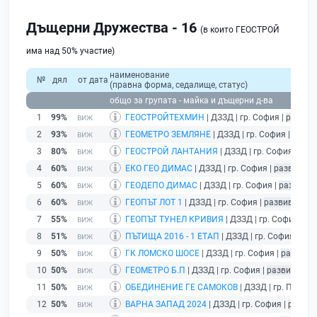
Дъщерни Дружества - 16
(в които ГЕОСТРОЙ
има над 50% участие)
наименование
№
дял
от дата
(правна форма, седалище, статус)
общо за групата - майка и дъщерни д-ва
1
99%
ГЕОСТРОЙТЕХМИН
| ДЗЗД | гр. София |
развив
2
93%
ГЕОМЕТРО ЗЕМЛЯНЕ
| ДЗЗД | гр. София |
разви
3
80%
ГЕОСТРОЙ ЛАНТАНИЯ
| ДЗЗД | гр. София |
раз
4
60%
ЕКО ГЕО ДИМАС
| ДЗЗД | гр. София |
развиващ 
5
60%
ГЕОДЕПО ДИМАС
| ДЗЗД | гр. София |
развиващ
6
60%
ГЕОПЪТ ЛОТ 1
| ДЗЗД | гр. София |
развиващ де
7
55%
ГЕОПЪТ ТУНЕЛ КРИВИЯ
| ДЗЗД | гр. София |
ра
8
51%
ПЪТИЩА 2016 - 1 ЕТАП
| ДЗЗД | гр. София |
раз
9
50%
ГК ЛОМСКО ШОСЕ
| ДЗЗД | гр. София |
развива
10
50%
ГЕОМЕТРО Б.П
| ДЗЗД | гр. София |
развиващ д
11
50%
ОБЕДИНЕНИЕ ГЕ САМОКОВ
| ДЗЗД | гр. Пловди
12
50%
ВАРНА ЗАПАД 2024
| ДЗЗД | гр. София |
развив