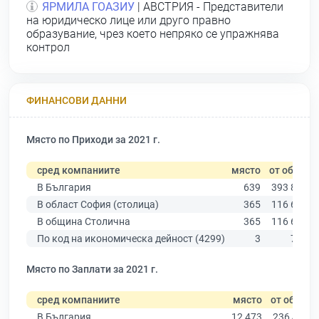
ЯРМИЛА ГОАЗИУ
| АВСТРИЯ - Представители
на юридическо лице или друго правно
образувание, чрез което непряко се упражнява
контрол
ФИНАНСОВИ ДАННИ
Място по Приходи за 2021 г.
сред компаниите
място
от общо
В България
639
393 881
В област София (столица)
365
116 667
В община Столична
365
116 667
По код на икономическа дейност (4299)
3
786
Място по Заплати за 2021 г.
сред компаниите
място
от общо
В България
12 473
236 445