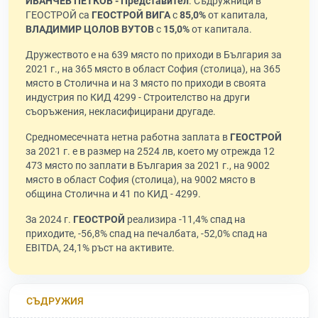
ИВАНЧЕВ ПЕТКОВ - Представител
. Съдружници в
ГЕОСТРОЙ са
ГЕОСТРОЙ ВИГА
с
85,0%
от капитала,
ВЛАДИМИР ЦОЛОВ ВУТОВ
с
15,0%
от капитала.
Дружеството е на 639 място по приходи в България за
2021 г., на 365 място в област София (столица), на 365
място в Столична и на 3 място по приходи в своята
индустрия по КИД 4299 - Строителство на други
съоръжения, некласифицирани другаде.
Средномесечната нетна работна заплата в
ГЕОСТРОЙ
за 2021 г. е в размер на 2524 лв, което му отрежда 12
473 място по заплати в България за 2021 г., на 9002
място в област София (столица), на 9002 място в
община Столична и 41 по КИД - 4299.
За 2024 г.
ГЕОСТРОЙ
реализира -11,4% спад на
приходите, -56,8% спад на печалбата, -52,0% спад на
EBITDA, 24,1% ръст на активите.
СЪДРУЖИЯ