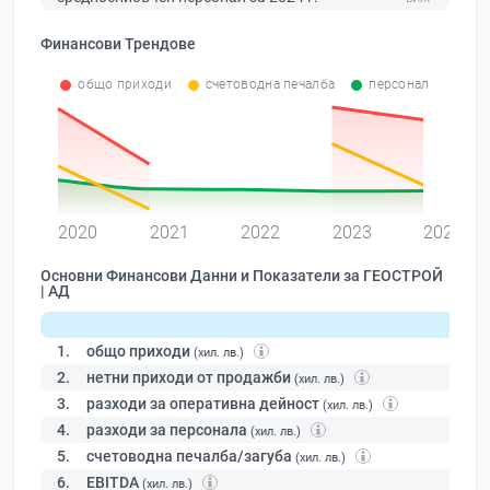
Финансови Трендове
общо приходи
счетоводна печалба
персонал
0
2020
2021
2022
2023
2024
Основни Финансови Данни и Показатели за ГЕОСТРОЙ
| АД
1.
общо приходи
(хил. лв.)
2.
нетни приходи от продажби
(хил. лв.)
3.
разходи за оперативна дейност
(хил. лв.)
4.
разходи за персонала
(хил. лв.)
5.
счетоводна печалба/загуба
(хил. лв.)
6.
EBITDA
(хил. лв.)