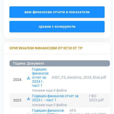
виж финансови отчети и показатели
сравни с конкуренти
ОРИГИНАЛНИ ФИНАНСОВИ ОТЧЕТИ ОТ ТР
Година
Документ
Годишен
финансов
отчет за
A301_FS_Geostroy_2024_final.pdf
2024
2024 г.
част 1
покажи още 4
файла
Годишен финансов отчет за
ГФО
2023 г. - част 1
2023.pdf
2023
покажи още 3
файла
Годишен финансов
AFS