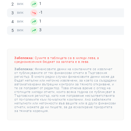
1
2
-1
3
1
4
3
5
Забележка:
Сумите в таблицата са в хиляди лева, а
средномесечния бюджет за заплата е в лева.
Забележка:
Финансовите данни на компаниите се извличат
от публикуваните от тях финансови отчети в Търговския
регистър. В много редки случаи финансовите данни може да
бъдат непълни или неточно извлечени, за което са създадени
автоматизирани вътрешни контроли за тяхното откриване, и
те се поправят от редактор. Това отнема време с оглед на
стотиците хиляди отчети, които всяка година се публикуват в
Търговския регистър, като ние поправяме несъответствията
от по-големите към по-малките компании. Ако забележите
непълноти или неточности във вашите или в други финансови
отчети, можете да ни пишете, за да ескалираме приоритета
за тяхната корекция.