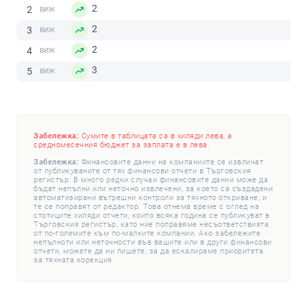
2
2
2
3
2
4
3
5
Забележка:
Сумите в таблицата са в хиляди лева, а
средномесечния бюджет за заплата е в лева.
Забележка:
Финансовите данни на компаниите се извличат
от публикуваните от тях финансови отчети в Търговския
регистър. В много редки случаи финансовите данни може да
бъдат непълни или неточно извлечени, за което са създадени
автоматизирани вътрешни контроли за тяхното откриване, и
те се поправят от редактор. Това отнема време с оглед на
стотиците хиляди отчети, които всяка година се публикуват в
Търговския регистър, като ние поправяме несъответствията
от по-големите към по-малките компании. Ако забележите
непълноти или неточности във вашите или в други финансови
отчети, можете да ни пишете, за да ескалираме приоритета
за тяхната корекция.