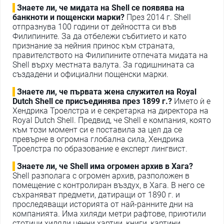
Знаете ли, че мидата на Shell се появява на
банкноти и пощенски марки?
През 2014 г. Shell
отпразнува 100 години от дейността си във
Филипините. За да отбележи събитието и като
признание за нейния принос към страната,
правителството на Филипините отпечата мидата на
Shell върху местната валута. За годишнината са
създадени и официални пощенски марки.
Знаете ли, че първата жена служител на Royal
Dutch Shell се присъединява през 1899 г.?
Името ѝ е
Хендрика Троелстра и е секретарка на директора на
Royal Dutch Shell. Предвид, че Shell е компания, която
към този момент си е поставила за цел да се
превърне в огромна глобална сила, Хендрика
Троелстра по образование е експерт лингвист.
Знаете ли, че Shell има огромен архив в Хага?
Shell разполага с огромен архив, разположен в
помещение с контролиран въздух, в Хага. В него се
съхраняват предмети, датиращи от 1890 г. и
проследяващи историята от най-ранните дни на
компанията. Има хиляди метри рафтове, приютили
стотици хиляди ценни хартии, книги, картини,