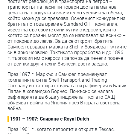
постигат революция в транспорта на петрол –
транспортът на насипни товари доста намалява
цената на продукта и значително увеличава обема,
който може да се превозва. Основният конкурент на
братята по това време е Standard Oil – компания,
известна със своите сини кутии с керосин, които
когато са празни, могат да се използват за всичко –
от покриви до легла. За да се откроят, братята
Самюел създават марката Shell и боядисват кутиите
си в ярко червено. Тактиката проработва и до 1896
г. търговия им с керосин започва да печели повече
от всички други техни бизнеси, взети заедно.
През 1897 г. Маркъс и Самюел преименуват
компанията си на Shell Transport and Trading
Company и стартират първата си рафинерия в Балик
Папан в холандско Борнео. По-късно се налага
рафинерията да бъде унищожена – когато САЩ
обявяват война на Япония през Втората световна
война.
1901 – 1907: Сливане с Royal Dutch
През 1901 г., когато петролът е открит в Тексас,