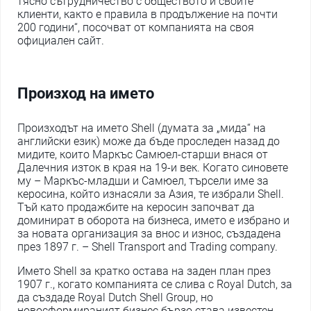
тясно сътрудничество с обществото и своите
клиенти, както е правила в продължение на почти
200 години“, посочват от компанията на своя
официален сайт.
Произход на името
Произходът на името Shell (думата за „мида“ на
английски език) може да бъде проследен назад до
мидите, които Маркъс Самюел-старши внася от
Далечния изток в края на 19-и век. Когато синовете
му – Маркъс-младши и Самюел, търсели име за
керосина, който изнасяли за Азия, те избрали Shell.
Тъй като продажбите на керосин започват да
доминират в оборота на бизнеса, името е избрано и
за новата организация за внос и износ, създадена
през 1897 г. – Shell Transport and Trading company.
Името Shell за кратко остава на заден план през
1907 г., когато компанията се слива с Royal Dutch, за
да създаде Royal Dutch Shell Group, но
новосформираният бизнес бързо става известен