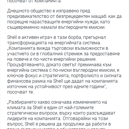
посочват от компанията.
Днешното общество е изправено пред
предизвикателство от безпрецедентен мащаб: как да
посрещне нарастващите енергийни нужди, като
същевременно намали въглеродните емисии.
Shell е активен играч в тази борба, прегърнал
трансформацията на енергийната система.
„Компанията вижда търговски възможности в
участието си в глобалния стремеж за предоставяне
на повече и по-чисти енергийни решения.
Процъфтяването, докато светът преминава към
енергийна система с по-ниски въглеродни емисии, е
ключов фокус и стратегията, портфолиото и силната
финансова рамка на Shell ще дадат на компанията
източник на устойчивост през идните години“,
посочват те.
„Разбирането какво означава изменението на
климата за Shell е един от най-големите
стратегически въпроси, върху които разсъждават
лидерите на компанията. Отговаряйки на този
въпрос, Shell е решена да продължи да работи в