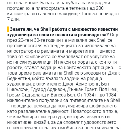
по това време. Базата и палубата са изградени
поотделно, а платформата е теглена над 200
километра до газовото находище Трол за период от
7 дни.
Знаете ли, че Shell работи с множество известни
художници за своите плакати и ръководства?
Още
през 20-те и 30-те години на миналия век Shell се
противопоставя на тенденцията за използване на
илюстратори в рекламата и маркетинга – вместо
това от компанията се възползват от услугите на
истински художници. И някои от хората, с които тя
работи, стават водещи на британската арт сцена. По
това време рекламата на Shell се ръководи от Джак
Бедингтън, който възлага задачи на редица
художници, включително Джон Армстронг, Бен
Никълсън, Едуард Ардизон, Дънкан Грант, Пол Неш,
Греъм Съдърланд и Ванеса Бел. От 1934 г. до 1984 г.
изключително популярни са пътеводителите на Shell
– поредица, целяща да популяризира шофирането
като развлекателна дейност. Новаторското в тях е,
че комбинират литература, история, изкуство и
иновативен дизайн, за да споделят удоволствието
от използването на автомобила за преоткриване на