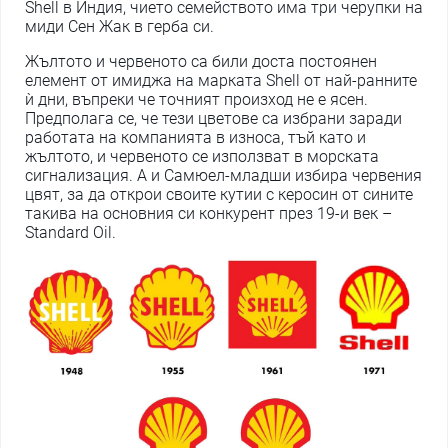
Shell в Индия, чието семейството има три черупки на
миди Сен Жак в герба си.
Жълтото и червеното са били доста постоянен
елемент от имиджа на марката Shell от най-ранните
ѝ дни, въпреки че точният произход не е ясен.
Предполага се, че тези цветове са избрани заради
работата на компанията в износа, тъй като и
жълтото, и червеното се използват в морската
сигнализация. А и Самюел-младши избира червения
цвят, за да открои своите кутии с керосин от сините
такива на основния си конкурент през 19-и век –
Standard Oil.