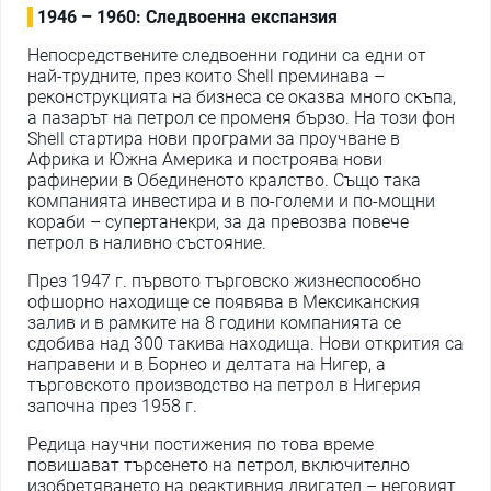
1946 – 1960: Следвоенна експанзия
Непосредствените следвоенни години са едни от
най-трудните, през които Shell преминава –
реконструкцията на бизнеса се оказва много скъпа,
а пазарът на петрол се променя бързо. На този фон
Shell стартира нови програми за проучване в
Африка и Южна Америка и построява нови
рафинерии в Обединеното кралство. Също така
компанията инвестира и в по-големи и по-мощни
кораби – супертанекри, за да превозва повече
петрол в наливно състояние.
През 1947 г. първото търговско жизнеспособно
офшорно находище се появява в Мексиканския
залив и в рамките на 8 години компанията се
сдобива над 300 такива находища. Нови открития са
направени и в Борнео и делтата на Нигер, а
търговското производство на петрол в Нигерия
започна през 1958 г.
Редица научни постижения по това време
повишават търсенето на петрол, включително
изобретяването на реактивния двигател – неговият