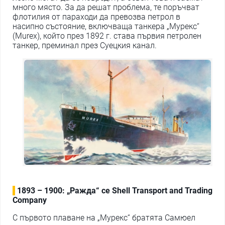
много място. За да решат проблема, те поръчват
флотилия от параходи да превозва петрол в
насипно състояние, включваща танкера „Мурекс“
(Murex), който през 1892 г. става първия петролен
танкер, преминал през Суецкия канал.
1893 – 1900: „Ражда“ се Shell Transport and Trading
Company
С първото плаване на „Мурекс“ братята Самюел