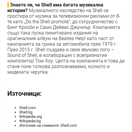
Знаете ли, че Shell има богата музикална
история?
Музикалното наследство на Shell се
простира от музика за телевизионни реклами от 8-
те като „Do the Shell promote“, до сътрудничество с
Бинг Кросби и Сами Дейвис Джуниър. Компанията
също така пуска лимитирано издания на
оригиналния албум на Beatles Help! като част от
кампанията за грижа за автомобила през 1979 г.
През 2015 г. Shell създава и свое звуково лого –
Sound of Shell, в колаборация с всепризнатия
композитор Том Хоу. Целта на компанията е това да
стане поне толкова разпознаваемо, колкото и
мидената черупка.
Източници:
Shell.com
Shell.bg
Wikipedia.org
Wikipedia.bg
Източник на снимките:
Shell.com