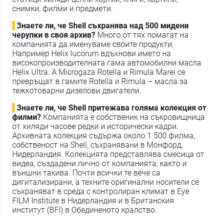
снимки, филми и предмети.
Знаете ли, че Shell съхранява над 500 мидени
черупки в своя архив?
Много от тях помагат на
компанията да именуваме своите продукти.
Например Helix lucorum вдъхнови името на
високопроизводителната гама автомобилни масла
Helix Ultra. А Microgaza Rotella и Rimula Marei се
превръщат в гамите Rotella и Rimula – масла за
тежкотоварни дизелови двигатели.
Знаете ли, че Shell притежава голяма колекция от
филми?
Компанията е собственик на съкровищница
от хиляди часове редки и исторически кадри.
Архивната колекция съдържа около 1 500 филма,
собственост на Shell, съхранявани в Монфорд,
Нидерландия. Колекцията представлява смесица от
видеа, създадени лично от компанията, както и
външни такива. Почти всички те вече са
дигитализирани, а техните оригинални носители се
съхраняват в среда с контролиран климат в Eye
FILM Institute в Нидерландия и в Британския
институт (BFI) в Обединеното кралство.