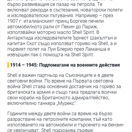
бързо развиващия се пазар на петрола. Те
включват рекорди в състезания, новаторски полети
и изследователски пътувания. Например – през
1907 г. италианският принц Боргезе печели
автомобилното рали от Пекин до Париж,
използвайки моторно масло Shell Spirit. В
Антарктида изследователите Ърнест Шакълтън и
капитан Скот също използват гориво на Shell, а и
първият полет на Луи Блерио през Ламанша е
извършен пак с помощта на Shell Spirit.
1914 – 1945: Подпомагане на военните действия
Shell е важен партньор на Съюзниците и в двете
световни войни. По време на Първата световна
война Shell става основния доставчик на гориво за
британската армия и също така предлага всички
свои кораби на Британското адмиралтейство,
включително танкера „Мурекс“.
Годините между двете войни са време на бързо
разрастване на петролните компании, тъй като
използването на автомобили и търсенето на бензин
се увеличават. Shell подхранва първия