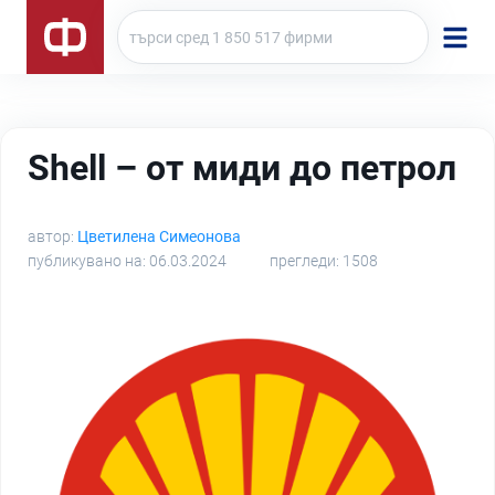
Shell – от миди до петрол
автор:
Цветилена Симеонова
публикувано на: 06.03.2024
прегледи: 1508