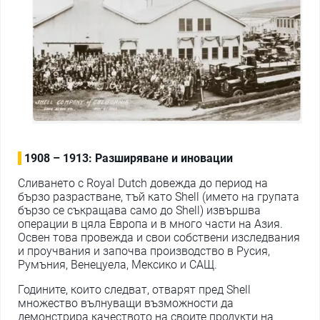
1908 – 1913: Разширяване и иновации
Сливането с Royal Dutch довежда до период на
бързо разрастване, тъй като Shell (името на групата
бързо се съкращава само до Shell) извършва
операции в цяла Европа и в много части на Азия.
Освен това провежда и свои собствени изследвания
и проучвания и започва производство в Русия,
Румъния, Венецуела, Мексико и САЩ.
Годините, които следват, отварят пред Shell
множество вълнуващи възможности да
демонстрира качеството на своите продукти на