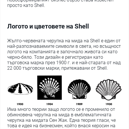
просто като Shell.
Логото и цветовете на Shell
Жълто-червената черупка на мида на Shell е един от
най-разпознаваемите символи в света, но всъщност
логото на компанията е започнало живота си като
черно-бяло. Този дизайн е регистриран като
търговска марка през 1900 г. и е най-старата от над
22 000 търговски марки, притежавани от Shell.
Има много теории защо логото се е променило от
обикновена черупка на мида в емблематичната
черупка на мидата Сен Жак. Една теория гласи, че
това е идея на бизнесмен, който внася керосин на