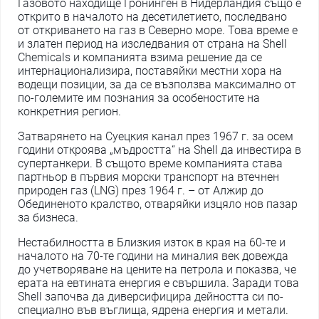
Газовото находище Гронинген в Нидерландия също е
открито в началото на десетилетието, последвано
от откриването на газ в Северно море. Това време е
и златен период на изследвания от страна на Shell
Chemicals и компанията взима решение да се
интернационализира, поставяйки местни хора на
водещи позиции, за да се възползва максимално от
по-големите им познания за особеностите на
конкретния регион.
Затварянето на Суецкия канал през 1967 г. за осем
години откроява „мъдростта“ на Shell да инвестира в
супертанкери. В същото време компанията става
партньор в първия морски транспорт на втечнен
природен газ (LNG) през 1964 г. – от Алжир до
Обединеното кралство, отваряйки изцяло нов пазар
за бизнеса.
Нестабилността в Близкия изток в края на 60-те и
началото на 70-те години на миналия век довежда
до учетворяване на цените на петрола и показва, че
ерата на евтината енергия е свършила. Заради това
Shell започва да диверсифицира дейността си по-
специално във въглища, ядрена енергия и метали.