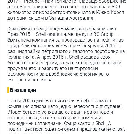
2017 г. Prelude – най-голямото плаващо съоръжение
за втечнен природен газ в света, отплава на 5 800
километра от корабостроителницата в Южна Корея
до новия си дом в Западна Австралия.
Компанията също продължава да се разширява.
През 2015 г. Shell обявява, че ще купи BG Group –
британска компания за производство на нефт и газ.
Придобиването приключва през февруари 2016 г.,
разширявайки петролното и газовото портфолио на
компанията. А през 2016 г. Shell създава своя
бизнес с нови енергии, за да се съсредоточи върху
проучването и развитието на търговски
възможности за възобновяема енергия като
вятърна и слънчева.
В наши дни
Почти 200-годишната история на Shell самата
компания описва като „едно невероятно пътуване“.
„Човечеството успява да се адаптира отново и
отново през два века на бързи промени и
периодични катаклизми. Също както и Shell. A
новият век носи още по-големи предизвикателства“,