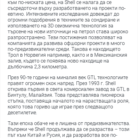
към по-ниската цена, на Shell се налага да се
съсредоточи върху разработването на проекти по-
евтино. Интензивните изследвания довеждат до
огромни подобрения в техниките за сондиране и
използването на 3D сеизмична технология за
търсене на нови източници на петрол става широко
разпространено. Тези постижения позволяват на
компанията да развива офшорни проекти в много
по-предизвикателни среди. Такова е находището
Трол в Норвегия например, както и в Мексиканския
залив, където се появява ново находище на
дълбочина 2,3 километра.
През 90-те години на миналия век GTL технологиите
правят огромен скок напред. През 1993 г. Shell
открива първия в света комерсиален завод за GTL в
Бинтулу, Малайзия. Това представлява пионерска
стъпка, поставяща началото на нарастващата роля,
която това гориво ще играе през следващото
десетилетие.
Тази епоха обаче не е лишена от предизвикателства.
Въпреки че Shell продължава да се разраства – този
път към Китай и Русия, и да разработва все по-