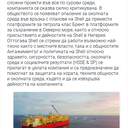
сложни проекти във все по сурови среди,
компанията се оказва силно критикувана. В
обществото се появяват опасения за околната
среда във връзка с планове на Shell да премести
платформите за петрола клас Брент в платформите
за съхранение в Северно море, както и относно
присъствието и дейностите на Shell в Нигерия.
Оттогава Shell се стреми да работи възможно най-
тясно както с местните власти, така и с общностите.
Ангажиментът и политиката на Shell относно
здравето, сигурността, безопасността, околната
среда и социалните резултати (HSSE & SP) се
прилагат в цялата компания и са предназначени да
помогнат за защитата на хората, техните общности
и околната среда, където и да се извършва
дейността на компанията.