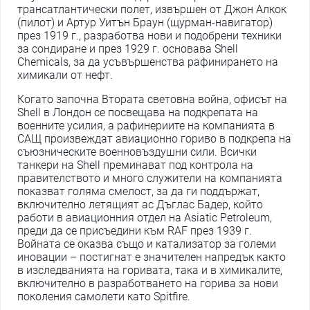
трансатлантически полет, извършен от Джон Алкок
(пилот) и Артур Уитън Браун (щурман-навигатор)
през 1919 г., разработва нови и подобрени техники
за сондиране и през 1929 г. основава Shell
Chemicals, за да усъвършенства рафинирането на
химикали от нефт.
Когато започна Втората световна война, офисът на
Shell в Лондон се посвещава на подкрепата на
военните усилия, а рафинериите на компанията в
САЩ произвеждат авиационно гориво в подкрепа на
съюзническите военновъздушни сили. Всички
танкери на Shell преминават под контрола на
правителството и много служители на компанията
показват голяма смелост, за да ги поддържат,
включително летящият ас Дъглас Бадер, който
работи в авиационния отдел на Asiatic Petroleum,
преди да се присъедини към RAF през 1939 г.
Войната се оказва също и катализатор за големи
иновации – постигнат е значителен напредък както
в изследванията на горивата, така и в химикалите,
включително в разработването на горива за нови
поколения самолети като Spitfire.