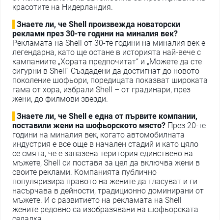
красотите на Нидерландия.
Знаете ли, че Shell произвежда новаторски
реклами през 30-те години на миналия век?
Рекламата на Shell от 30-те години на миналия век е
легендарна, като ще остане в историята най-вече с
кампаниите „Хората предпочитат“ и „Можете да сте
сигурни в Shell“ Създадени да достигнат до новото
поколение шофьори, поредицата показват широката
гама от хора, избрали Shell – от градинари, през
жени, до филмови звезди.
Знаете ли, че Shell е една от първите компании,
поставили жени на шофьорското място?
През 20-те
години на миналия век, когато автомобилната
индустрия е все още в начален стадий и като цяло
се смята, че е запазена територия единствено на
мъжете, Shell си поставя за цел да включва жени в
своите реклами. Компанията публично
популяризира правото на жените да гласуват и ги
насърчава в дейности, традиционно доминирани от
мъжете. И с развитието на рекламата на Shell
жените редовно са изобразявани на шофьорската
седалка.