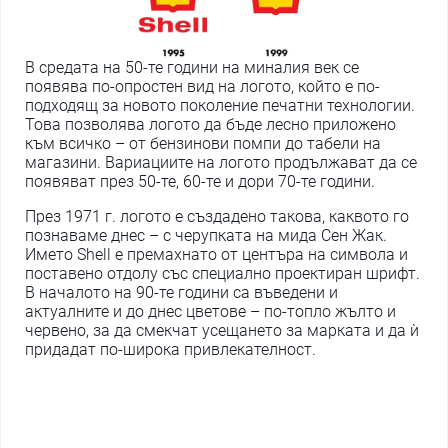
В средата на 50-те години на миналия век се
появява по-опростен вид на логото, който е по-
подходящ за новото поколение печатни технологии.
Това позволява логото да бъде лесно приложено
към всичко – от бензинови помпи до табели на
магазини. Вариациите на логото продължават да се
появяват през 50-те, 60-те и дори 70-те години.
През 1971 г. логото е създадено такова, каквото го
познаваме днес – с черупката на мида Сен Жак.
Името Shell е премахнато от центъра на символа и
поставено отдолу със специално проектиран шрифт.
В началото на 90-те години са въведени и
актуалните и до днес цветове – по-топло жълто и
червено, за да смекчат усещането за марката и да ѝ
придадат по-широка привлекателност.