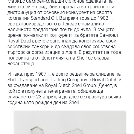
Маркъс Самюел-младши сключва сделката на
живота си – придобива правата за транспорт и
дистрибуция от основния конкурент на своята
компания Standard Oil. Въпреки това до 1902 г.
свръхпроизводството в Тексас е намалило
наличното предлагане почти до нула. В същото
време по-малкият конкурент на братята Самюел –
Royal Dutch, вече е започнал да конструира свои
собствени танкери и да създава своя собствена
търговска организация в Азия. В резултат на това
половината от флотилията на Shell се оказва
неработеща.
И така, през 1907 г. е взето решение за сливане на
Shell Transport and Trading Company с Royal Dutch и
за създаване на Royal Dutch Shell Group. Денят, в
който е получена телеграмата, обявяваща
сливането – 23 април, и до днес се празнува всяка
година като рожден ден на Shell.