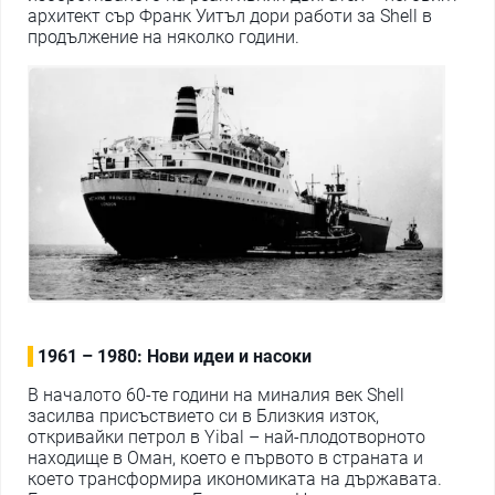
архитект сър Франк Уитъл дори работи за Shell в
продължение на няколко години.
1961 – 1980: Нови идеи и насоки
В началото 60-те години на миналия век Shell
засилва присъствието си в Близкия изток,
откривайки петрол в Yibal – най-плодотворното
находище в Оман, което е първото в страната и
което трансформира икономиката на държавата.