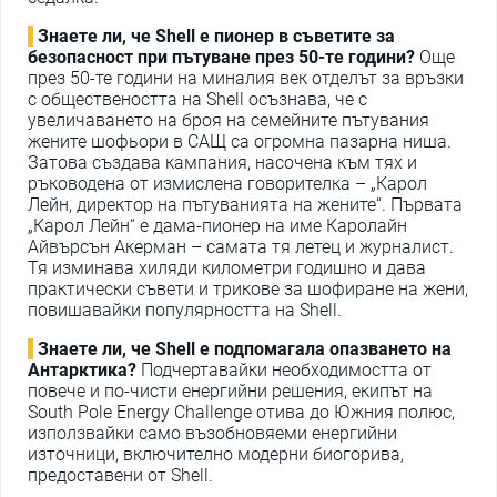
Знаете ли, че Shell е пионер в съветите за
безопасност при пътуване през 50-те години?
Още
през 50-те години на миналия век отделът за връзки
с обществеността на Shell осъзнава, че с
увеличаването на броя на семейните пътувания
жените шофьори в САЩ са огромна пазарна ниша.
Затова създава кампания, насочена към тях и
ръководена от измислена говорителка – „Карол
Лейн, директор на пътуванията на жените“. Първата
„Карол Лейн“ е дама-пионер на име Каролайн
Айвърсън Акерман – самата тя летец и журналист.
Тя изминава хиляди километри годишно и дава
практически съвети и трикове за шофиране на жени,
повишавайки популярността на Shell.
Знаете ли, че Shell е подпомагала опазването на
Антарктика?
Подчертавайки необходимостта от
повече и по-чисти енергийни решения, екипът на
South Pole Energy Challenge отива до Южния полюс,
използвайки само възобновяеми енергийни
източници, включително модерни биогорива,
предоставени от Shell.