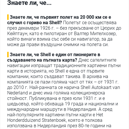
Знаете ли, че...
Знаете ли, че първият полет на 20 000 км се е
случил с гориво на Shell?
Полетът се осъществява
през декември 1926 г. – без прекъсване от Цюрих до
Кейптаун, като е пилотиран от Валтер Мителхозер,
който винаги взима със себе си навигатор, за да
може да прави въздушни снимки на полета си.
Знаете ли, че Shell е един от пионерите в
създаването на пътната карта?
Днес сателитните
навигации изпращат традиционните хартиени пътни
карти в историята, но Shell е една от първите
компании, които създават такива. В архива на
компанията се пази голяма част от тях – от 1931 г.
до 2010 г. Най-ранната се нарича Shell Autokaart van
Nederland и днес има голяма колекционерска
стойност. Публикувана е през юли 1931 г. и е
шедьовър, който обхваща 19 града и национални и
международни маршрути в Нидерландия. А сред
най-популярните хартиени пътни карти е Het
Honderdduizend Stratenboek, която е толкова
използвана в Нидерландия през 80-те години на