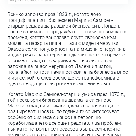
Всичко започва през 1833 г., когато вече
процъфтяващият бизнесмен Маркъс Самюел-
старши решава да разшири бизнеса си в Лондон.
Той се занимава с продажба на антики, но всичко се
променя, когато забелязва друга свободна към
момента пазарна ниша – тази с мидени черупки.
Оказва се, че популярността на мидените черупки в
индустрията за интериорен дизайн по това време е
огромна. Така, отговаряйки на търсенето, той
започва да внася черупки от Далечния изток,
полагайки по този начин основите на бизнес за внос
и износ, който след време ще се трансформира в
една от водещите енергийни компании в света.
Когато Маркъс Самюел-старши умира през 1870 г.,
той прехвърля бизнеса на двамата си синове –
Маркъс-младши и Самюел, които започват да го
разширяват. През 80-те години те се интересуват
особено от бизнеса с износ на петрол, но
корабоплаването все още представлява проблем,
тъй като петролът се превозва във варели, които
лесно могат да се повредят, а освен това и заемат