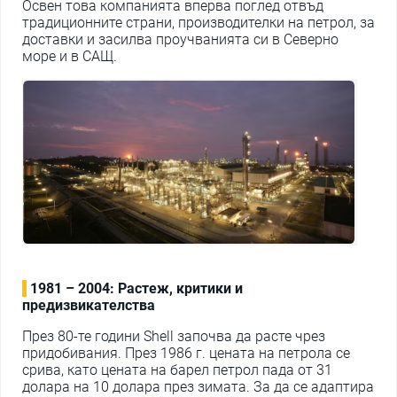
Освен това компанията вперва поглед отвъд
традиционните страни, производителки на петрол, за
доставки и засилва проучванията си в Северно
море и в САЩ.
1981 – 2004: Растеж, критики и
предизвикателства
През 80-те години Shell започва да расте чрез
придобивания. През 1986 г. цената на петрола се
срива, като цената на барел петрол пада от 31
долара на 10 долара през зимата. За да се адаптира