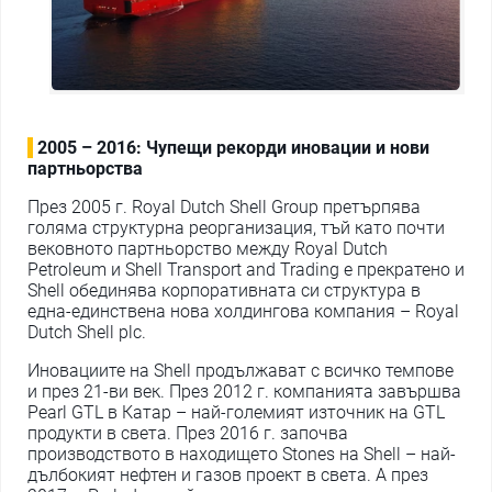
2005 – 2016: Чупещи рекорди иновации и нови
партньорства
През 2005 г. Royal Dutch Shell Group претърпява
голяма структурна реорганизация, тъй като почти
вековното партньорство между Royal Dutch
Petroleum и Shell Transport and Trading е прекратено и
Shell обединява корпоративната си структура в
една-единствена нова холдингова компания – Royal
Dutch Shell plc.
Иновациите на Shell продължават с всичко темпове
и през 21-ви век. През 2012 г. компанията завършва
Pearl GTL в Катар – най-големият източник на GTL
продукти в света. През 2016 г. започва
производството в находището Stones на Shell – най-
дълбокият нефтен и газов проект в света. А през