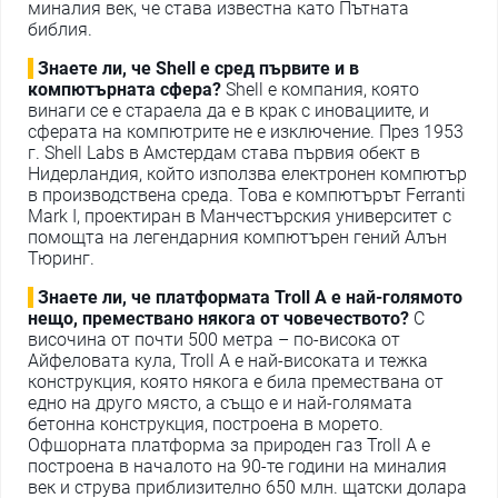
миналия век, че става известна като Пътната
библия.
Знаете ли, че Shell е сред първите и в
компютърната сфера?
Shell е компания, която
винаги се е стараела да е в крак с иновациите, и
сферата на компютрите не е изключение. През 1953
г. Shell Labs в Амстердам става първия обект в
Нидерландия, който използва електронен компютър
в производствена среда. Това е компютърът Ferranti
Mark I, проектиран в Манчестърския университет с
помощта на легендарния компютърен гений Алън
Тюринг.
Знаете ли, че платформата Troll A е най-голямото
нещо, премествано някога от човечеството?
С
височина от почти 500 метра – по-висока от
Айфеловата кула, Troll A е най-високата и тежка
конструкция, която някога е била премествана от
едно на друго място, а също е и най-голямата
бетонна конструкция, построена в морето.
Офшорната платформа за природен газ Troll A е
построена в началото на 90-те години на миналия
век и струва приблизително 650 млн. щатски долара