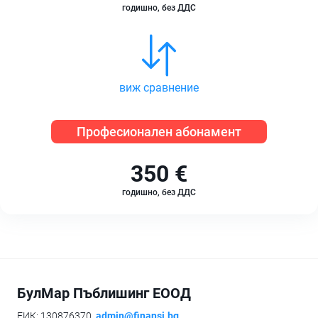
годишно, без ДДС
виж сравнение
Професионален абонамент
350 €
годишно, без ДДС
БулМар Пъблишинг ЕООД
ЕИК: 130876370,
admin@finansi.bg