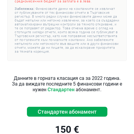
средномесечния бюджет за заплата е в лева.
Забележка:
Финансовите данни на компаниите се извличат
от публикуваните от тях финансови отчети в Търговския
регистър. В много редки случаи финансовите данни може да
бъдат непълни или неточно извлечени, за което са създадени
автоматизирани вътрешни контроли за тяхното откриване, и
те се поправят от редактор. Това отнема време с оглед на
стотиците хиляди отчети, които всяка година се публикуват в
Търговския регистър, като ние поправяме несъответствията
от по-големите към по-малките компании. Ако забележите
непълноти или неточности във вашите или в други финансови
отчети, можете да ни пишете, за да ескалираме приоритета
за тяхната корекция.
Данните в горната класация са за 2022 година.
За да виждате последните 5 финансови години е
нужен
Стандартен
абонамент.
Стандартен абонамент
150 €