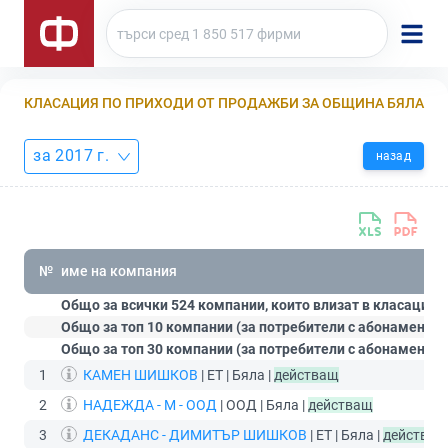
КЛАСАЦИЯ ПО ПРИХОДИ ОТ ПРОДАЖБИ ЗА ОБЩИНА БЯЛА
за 2017 г.
назад
№
име на компания
Общо за всички 524 компании, които влизат в класацият
Общо за топ 10 компании (за потребители с абонамент
С
Общо за топ 30 компании (за потребители с абонамент
П
1
КАМЕН ШИШКОВ
| ЕТ | Бяла |
действащ
2
НАДЕЖДА - М - ООД
| ООД | Бяла |
действащ
3
ДЕКАДАНС - ДИМИТЪР ШИШКОВ
| ЕТ | Бяла |
действащ