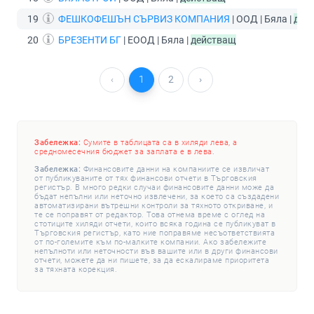
19
ФЕШКОФЕШЪН СЪРВИЗ КОМПАНИЯ
| ООД | Бяла |
дей
20
БРЕЗЕНТИ БГ
| ЕООД | Бяла |
действащ
‹
1
2
›
Забележка:
Сумите в таблицата са в хиляди лева, а
средномесечния бюджет за заплата е в лева.
Забележка:
Финансовите данни на компаниите се извличат
от публикуваните от тях финансови отчети в Търговския
регистър. В много редки случаи финансовите данни може да
бъдат непълни или неточно извлечени, за което са създадени
автоматизирани вътрешни контроли за тяхното откриване, и
те се поправят от редактор. Това отнема време с оглед на
стотиците хиляди отчети, които всяка година се публикуват в
Търговския регистър, като ние поправяме несъответствията
от по-големите към по-малките компании. Ако забележите
непълноти или неточности във вашите или в други финансови
отчети, можете да ни пишете, за да ескалираме приоритета
за тяхната корекция.