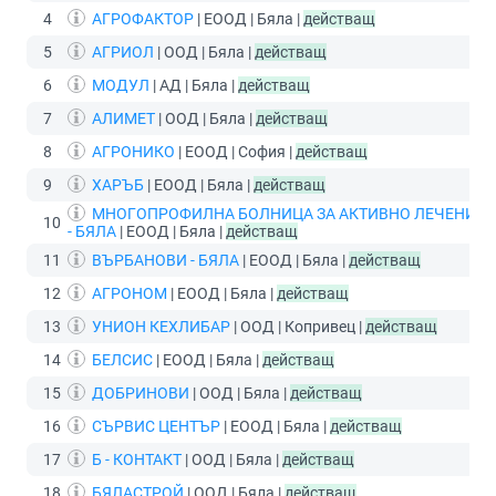
4
АГРОФАКТОР
| ЕООД | Бяла |
действащ
5
АГРИОЛ
| ООД | Бяла |
действащ
6
МОДУЛ
| АД | Бяла |
действащ
7
АЛИМЕТ
| ООД | Бяла |
действащ
8
АГРОНИКО
| ЕООД | София |
действащ
9
ХАРЪБ
| ЕООД | Бяла |
действащ
МНОГОПРОФИЛНА БОЛНИЦА ЗА АКТИВНО ЛЕЧЕНИЕ 
10
- БЯЛА
| ЕООД | Бяла |
действащ
11
ВЪРБАНОВИ - БЯЛА
| ЕООД | Бяла |
действащ
12
АГРОНОМ
| ЕООД | Бяла |
действащ
13
УНИОН КЕХЛИБАР
| ООД | Копривец |
действащ
14
БЕЛСИС
| ЕООД | Бяла |
действащ
15
ДОБРИНОВИ
| ООД | Бяла |
действащ
16
СЪРВИС ЦЕНТЪР
| ЕООД | Бяла |
действащ
17
Б - КОНТАКТ
| ООД | Бяла |
действащ
18
БЯЛАСТРОЙ
| ООД | Бяла |
действащ