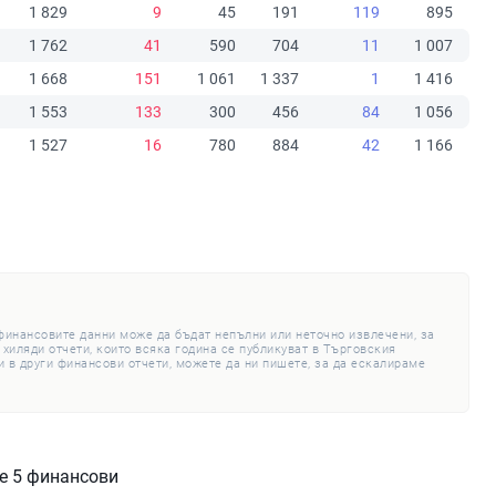
1 829
9
45
191
119
895
1 762
41
590
704
11
1 007
1 668
151
1 061
1 337
1
1 416
1 553
133
300
456
84
1 056
1 527
16
780
884
42
1 166
 финансовите данни може да бъдат непълни или неточно извлечени, за
 хиляди отчети, които всяка година се публикуват в Търговския
 в други финансови отчети, можете да ни пишете, за да ескалираме
те 5 финансови