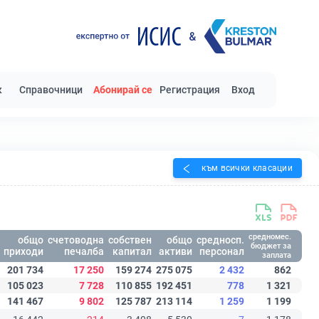
к
Справочници
Абонирай се
Регистрация
Вход
към всички класации
средномес.
общо
счетоводна
собствен
общо
средносп.
бюджет за
приходи
печалба
капитал
активи
персонал
заплата
201 734
17 250
159 274
275 075
2 432
862
105 023
7 728
110 855
192 451
778
1 321
141 467
9 802
125 787
213 114
1 259
1 199