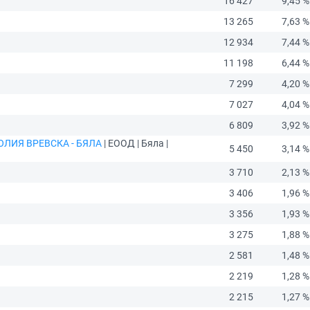
16 427
9,45 %
13 265
7,63 %
12 934
7,44 %
11 198
6,44 %
7 299
4,20 %
7 027
4,04 %
6 809
3,92 %
ЛИЯ ВРЕВСКА - БЯЛА
| ЕООД | Бяла |
5 450
3,14 %
3 710
2,13 %
3 406
1,96 %
3 356
1,93 %
3 275
1,88 %
2 581
1,48 %
2 219
1,28 %
2 215
1,27 %