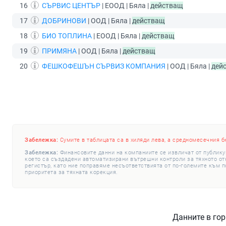
16
СЪРВИС ЦЕНТЪР
| ЕООД | Бяла |
действащ
17
ДОБРИНОВИ
| ООД | Бяла |
действащ
18
БИО ТОПЛИНА
| ЕООД | Бяла |
действащ
19
ПРИМЯНА
| ООД | Бяла |
действащ
20
ФЕШКОФЕШЪН СЪРВИЗ КОМПАНИЯ
| ООД | Бяла |
дей
Забележка:
Сумите в таблицата са в хиляди лева, а средномесечния б
Забележка:
Финансовите данни на компаниите се извличат от публику
което са създадени автоматизирани вътрешни контроли за тяхното откр
регистър, като ние поправяме несъответствията от по-големите към п
приоритета за тяхната корекция.
Данните в гор