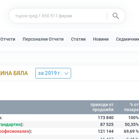
 Отчети
Персонални Отчети
Статии
Новини
Седмични
ЩИНА БЯЛА
за 2019 г.
приходи от
% от
продажби
пазара
а:
173 840
100%
тандартен
):
87 525
50,35%
рофесионален
):
121 144
69,69 %