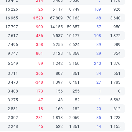
16 442
214
3 408
5 530
7
1 178
15 226
25
6 117
10 749
189
926
16 965
4 520
67 809
70 163
48
3 640
17 797
909
14 155
59 857
57
950
7 617
436
6 537
10 177
108
1 372
7 496
358
6 255
6 624
39
989
9 747
801
3 128
18 869
29
954
6 549
99
1 242
3 160
240
1 376
3 711
366
807
861
34
661
3 473
-348
1 397
6 461
27
1 783
3 408
173
156
255
1
0
3 275
-47
43
52
1
5 583
2 581
18
169
182
20
612
2 302
281
1 813
2 069
35
1 223
2 248
45
622
1 361
44
1 155