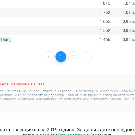
1 815
1,04 %
1 762
1,01 %
1 665
0,96 %
1 552
0,89 %
стващ
1 466
0,84 %
‹
1
2
›
юджет за заплата е в лева.
ваните от тях финансови отчети в Търговския регистър. В много редки случаи
иване, и те се поправят от редактор. Това отнема време с оглед на стотиците
о-малките компании. Ако забележите непълноти или неточности във вашите или
ната класация са за 2019 година. За да виждате последни