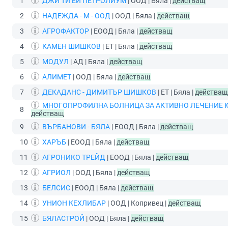
1
ДЖИ ТИ ЕЙ ПЕТРОЛИУМ
| ООД | Бяла |
действащ
2
НАДЕЖДА - М - ООД
| ООД | Бяла |
действащ
3
АГРОФАКТОР
| ЕООД | Бяла |
действащ
4
КАМЕН ШИШКОВ
| ЕТ | Бяла |
действащ
5
МОДУЛ
| АД | Бяла |
действащ
6
АЛИМЕТ
| ООД | Бяла |
действащ
7
ДЕКАДАНС - ДИМИТЪР ШИШКОВ
| ЕТ | Бяла |
действащ
МНОГОПРОФИЛНА БОЛНИЦА ЗА АКТИВНО ЛЕЧЕНИЕ Ю
8
действащ
9
ВЪРБАНОВИ - БЯЛА
| ЕООД | Бяла |
действащ
10
ХАРЪБ
| ЕООД | Бяла |
действащ
11
АГРОНИКО ТРЕЙД
| ЕООД | Бяла |
действащ
12
АГРИОЛ
| ООД | Бяла |
действащ
13
БЕЛСИС
| ЕООД | Бяла |
действащ
14
УНИОН КЕХЛИБАР
| ООД | Копривец |
действащ
15
БЯЛАСТРОЙ
| ООД | Бяла |
действащ