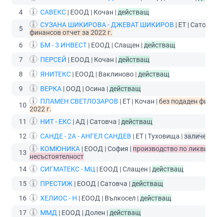
4
САВЕКС
| ЕООД | Кочан |
действащ
СУЗАНА ШИКИРОВА - ДЖЕВАТ ШИКИРОВ
| ЕТ | Сатовча
5
финансов отчет за 2022 г.
6
БМ - 3 ИНВЕСТ
| ЕООД | Слащен |
действащ
7
ПЕРСЕЙ
| ЕООД | Кочан |
действащ
8
ЯНИТЕКС
| ЕООД | Ваклиново |
действащ
9
ВЕРКА
| ООД | Осина |
действащ
ПЛАМЕН СВЕТЛОЗАРОВ
| ЕТ | Кочан |
без подаден фина
10
2022 г.
11
НИТ - ЕКС
| АД | Сатовча |
действащ
12
САНДЕ - 2А - АНГЕЛ САНДЕВ
| ЕТ | Туховища |
заличен
КОМЮНИКА
| ЕООД | София |
производство по ликвида
13
несъстоятелност
14
СИГМАТЕКС - МЦ
| ЕООД | Слащен |
действащ
15
ПРЕСТИЖ
| ЕООД | Сатовча |
действащ
16
ХЕЛИОС - Н
| ЕООД | Вълкосел |
действащ
17
ММД
| ЕООД | Долен |
действащ