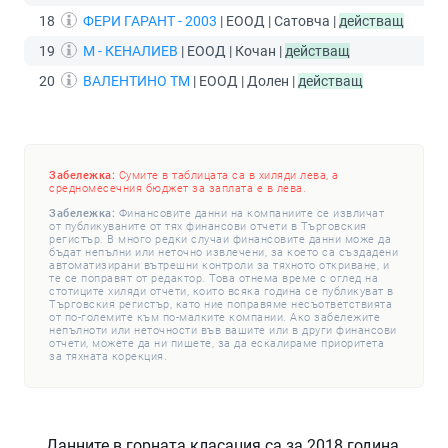
18
ФЕРИ ГАРАНТ - 2003
| ЕООД | Сатовча |
действащ
19
М - КЕНАЛИЕВ
| ЕООД | Кочан |
действащ
20
ВАЛЕНТИНО ТМ
| ЕООД | Долен |
действащ
Забележка:
Сумите в таблицата са в хиляди лева, а
средномесечния бюджет за заплата е в лева.
Забележка:
Финансовите данни на компаниите се извличат
от публикуваните от тях финансови отчети в Търговския
регистър. В много редки случаи финансовите данни може да
бъдат непълни или неточно извлечени, за което са създадени
автоматизирани вътрешни контроли за тяхното откриване, и
те се поправят от редактор. Това отнема време с оглед на
стотиците хиляди отчети, които всяка година се публикуват в
Търговския регистър, като ние поправяме несъответствията
от по-големите към по-малките компании. Ако забележите
непълноти или неточности във вашите или в други финансови
отчети, можете да ни пишете, за да ескалираме приоритета
за тяхната корекция.
Данните в горната класация са за 2018 година.