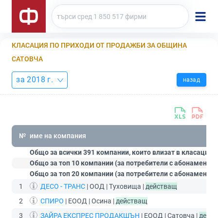
КЛАСАЦИЯ ПО ПРИХОДИ ОТ ПРОДАЖБИ ЗА ОБЩИНА
САТОВЧА
за 2018 г.
назад
№
име на компания
Общо за всички 391 компании, които влизат в класацият
Общо за топ 10 компании (за потребители с абонамент
С
Общо за топ 20 компании (за потребители с абонамент
П
1
ДЕСО - ТРАНС
| ООД | Туховища |
действащ
2
СПИРО
| ЕООД | Осина |
действащ
3
ЗАЙРА ЕКСПРЕС ПРОДАКШЪН
| ЕООД | Сатовча |
дейс