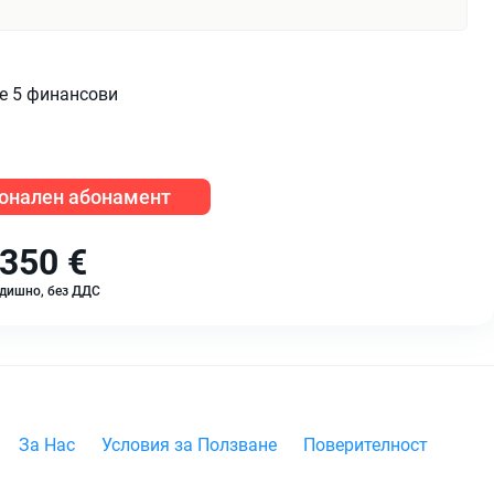
те 5 финансови
онален абонамент
350 €
дишно, без ДДС
За Нас
Условия за Ползване
Поверителност