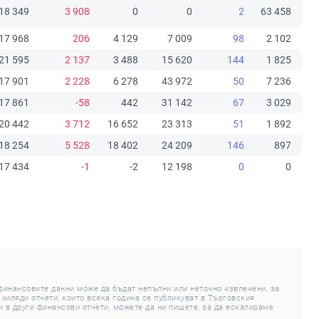
18 349
3 908
0
0
2
63 458
17 968
206
4 129
7 009
98
2 102
21 595
2 137
3 488
15 620
144
1 825
17 901
2 228
6 278
43 972
50
7 236
17 861
-58
442
31 142
67
3 029
20 442
3 712
16 652
23 313
51
1 892
18 254
5 528
18 402
24 209
146
897
17 434
-1
-2
12 198
0
0
 финансовите данни може да бъдат непълни или неточно извлечени, за
 хиляди отчети, които всяка година се публикуват в Търговския
 в други финансови отчети, можете да ни пишете, за да ескалираме