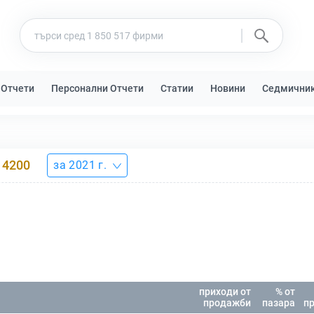
 Отчети
Персонални Отчети
Статии
Новини
Седмични
4200
за 2021 г.
приходи от
% от
продажби
пазара
п