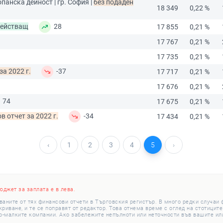
панска дейност | гр. София |
без подаден
18 349
0,22 %
действащ
28
17 855
0,21 %
17 767
0,21 %
17 735
0,21 %
за 2022 г.
-37
17 717
0,21 %
17 676
0,21 %
74
17 675
0,21 %
в отчет за 2022 г.
-34
17 434
0,21 %
‹
1
2
3
4
5
›
юджет за заплата е в лева.
ваните от тях финансови отчети в Търговския регистър. В много редки случаи
иване, и те се поправят от редактор. Това отнема време с оглед на стотиците
о-малките компании. Ако забележите непълноти или неточности във вашите или