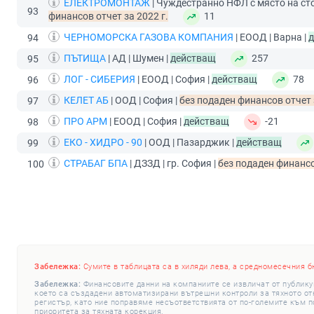
ЕЛЕКТРОМОНТАЖ
| Чуждестранно НФЛ с място на сто
93
финансов отчет за 2022 г.
11
ЧЕРНОМОРСКА ГАЗОВА КОМПАНИЯ
| ЕООД | Варна |
94
ПЪТИЩА
| АД | Шумен |
действащ
257
95
ЛОГ - СИБЕРИЯ
| ЕООД | София |
действащ
78
96
КЕЛЕТ АБ
| ООД | София |
без подаден финансов отчет 
97
ПРО АРМ
| ЕООД | София |
действащ
-21
98
ЕКО - ХИДРО - 90
| ООД | Пазарджик |
действащ
99
СТРАБАГ БПА
| ДЗЗД | гр. София |
без подаден финансо
100
Забележка:
Сумите в таблицата са в хиляди лева, а средномесечния б
Забележка:
Финансовите данни на компаниите се извличат от публику
което са създадени автоматизирани вътрешни контроли за тяхното откр
регистър, като ние поправяме несъответствията от по-големите към п
приоритета за тяхната корекция.