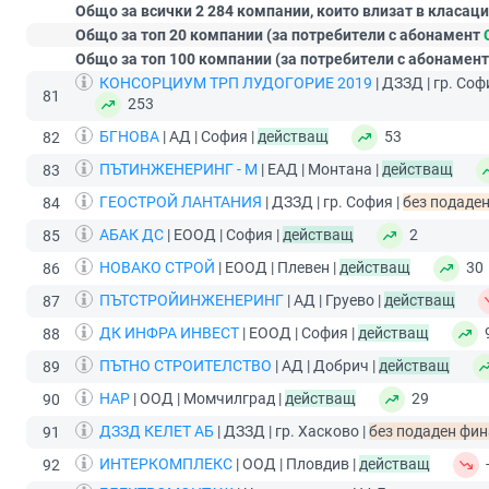
Общо за всички 2 284 компании, които влизат в класаци
Общо за топ 20 компании (за потребители с абонамент
Общо за топ 100 компании (за потребители с абонамен
КОНСОРЦИУМ ТРП ЛУДОГОРИЕ 2019
| ДЗЗД | гр. Соф
81
253
БГНОВА
| АД | София |
действащ
53
82
ПЪТИНЖЕНЕРИНГ - М
| ЕАД | Монтана |
действащ
83
ГЕОСТРОЙ ЛАНТАНИЯ
| ДЗЗД | гр. София |
без подаден
84
АБАК ДС
| ЕООД | София |
действащ
2
85
НОВАКО СТРОЙ
| ЕООД | Плевен |
действащ
30
86
ПЪТСТРОЙИНЖЕНЕРИНГ
| АД | Груево |
действащ
87
ДК ИНФРА ИНВЕСТ
| ЕООД | София |
действащ
88
ПЪТНО СТРОИТЕЛСТВО
| АД | Добрич |
действащ
89
НАР
| ООД | Момчилград |
действащ
29
90
ДЗЗД КЕЛЕТ АБ
| ДЗЗД | гр. Хасково |
без подаден фина
91
ИНТЕРКОМПЛЕКС
| ООД | Пловдив |
действащ
92