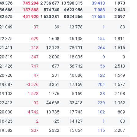
49 376
745 294
2 736 677
13 590 315
39 413
1 973
56 686
157 888
574 740
4 623 956
7 083
2 643
32 675
451 920
1 620 281
8 824 566
17 654
2 597
21 049
37
39
13 778
1
83
22 375
629
1 608
16 138
154
1 811
21 411
218
12 123
75 791
264
1 616
20 319
347
-2 000
18 035
0
0
21 426
747
677
56 742
56
2 513
20 720
47
231
40 886
122
1 549
19 687
-3 576
3 351
17 159
204
1 677
19 103
1 578
1 776
5 159
33
2 108
22 413
92
44 665
52 418
239
1 952
20 030
4 742
13 735
17 743
102
809
18 425
2
-25
14 127
1
83
19 582
207
5 322
15 054
116
2 287