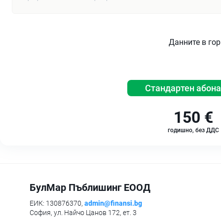
Данните в гор
Стандартен абон
150 €
годишно, без ДДС
БулМар Пъблишинг ЕООД
ЕИК: 130876370,
admin@finansi.bg
София, ул. Найчо Цанов 172, ет. 3