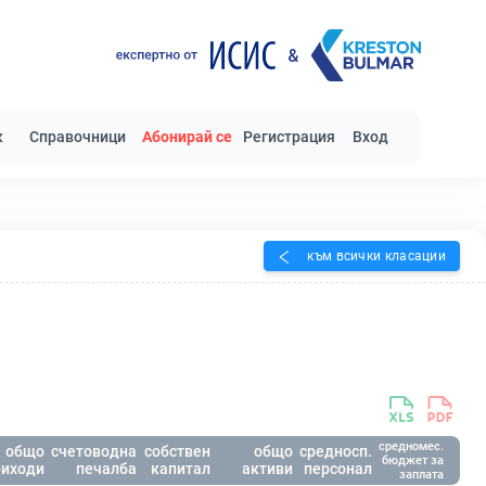
к
Справочници
Абонирай се
Регистрация
Вход
към всички класации
средномес.
общо
счетоводна
собствен
общо
средносп.
бюджет за
риходи
печалба
капитал
активи
персонал
заплата