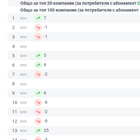
Общо за топ 20 компании (за потребители с абонамент
С
Общо за топ 100 компании (за потребители с абонамент
7
1
-1
2
-1
3
4
5
5
6
6
-2
7
8
6
9
-6
10
-2
11
-9
12
25
13
-3