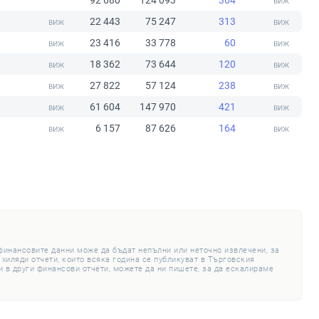
92 680
124 093
364
22 443
75 247
313
23 416
33 778
60
18 362
73 644
120
27 822
57 124
238
61 604
147 970
421
6 157
87 626
164
 финансовите данни може да бъдат непълни или неточно извлечени, за
 хиляди отчети, които всяка година се публикуват в Търговския
 в други финансови отчети, можете да ни пишете, за да ескалираме