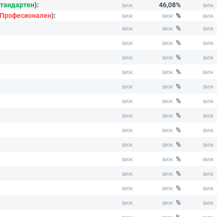
тандартен
):
46,08%
Професионален
):
%
%
%
%
%
%
%
%
%
%
%
%
%
%