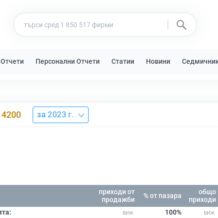
 Отчети
Персонални Отчети
Статии
Новини
Седмични
4200
за 2023 г.
приходи от
общо
% от пазара
продажби
приходи
ята:
100%