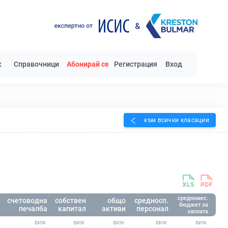
к
Справочници
Абонирай се
Регистрация
Вход
към всички класации
средномес.
счетоводна
собствен
общо
средносп.
бюджет за
печалба
капитал
активи
персонал
заплата