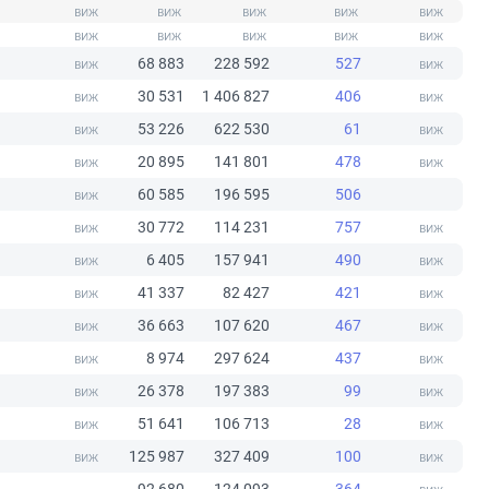
68 883
228 592
527
30 531
1 406 827
406
53 226
622 530
61
20 895
141 801
478
60 585
196 595
506
30 772
114 231
757
6 405
157 941
490
41 337
82 427
421
36 663
107 620
467
8 974
297 624
437
26 378
197 383
99
51 641
106 713
28
125 987
327 409
100