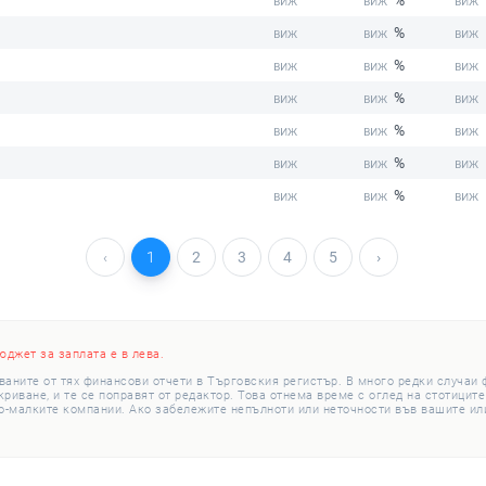
%
%
%
%
%
%
%
‹
1
2
3
4
5
›
юджет за заплата е в лева.
ваните от тях финансови отчети в Търговския регистър. В много редки случаи
иване, и те се поправят от редактор. Това отнема време с оглед на стотиците
о-малките компании. Ако забележите непълноти или неточности във вашите или