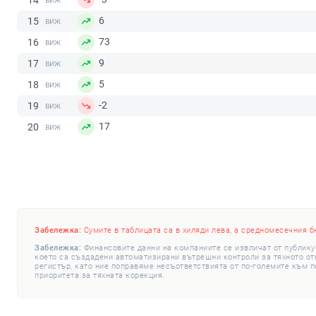
14
6
15
73
16
9
17
5
18
-2
19
17
20
Забележка:
Сумите в таблицата са в хиляди лева, а средномесечния б
Забележка:
Финансовите данни на компаниите се извличат от публику
което са създадени автоматизирани вътрешни контроли за тяхното откр
регистър, като ние поправяме несъответствията от по-големите към п
приоритета за тяхната корекция.