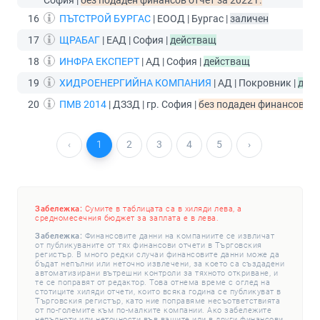
16
ПЪТСТРОЙ БУРГАС
| ЕООД | Бургас |
заличен
17
ЩРАБАГ
| ЕАД | София |
действащ
18
ИНФРА ЕКСПЕРТ
| АД | София |
действащ
19
ХИДРОЕНЕРГИЙНА КОМПАНИЯ
| АД | Покровник |
дей
20
ПМВ 2014
| ДЗЗД | гр. София |
без подаден финансов отч
‹
1
2
3
4
5
›
Забележка:
Сумите в таблицата са в хиляди лева, а
средномесечния бюджет за заплата е в лева.
Забележка:
Финансовите данни на компаниите се извличат
от публикуваните от тях финансови отчети в Търговския
регистър. В много редки случаи финансовите данни може да
бъдат непълни или неточно извлечени, за което са създадени
автоматизирани вътрешни контроли за тяхното откриване, и
те се поправят от редактор. Това отнема време с оглед на
стотиците хиляди отчети, които всяка година се публикуват в
Търговския регистър, като ние поправяме несъответствията
от по-големите към по-малките компании. Ако забележите
непълноти или неточности във вашите или в други финансови