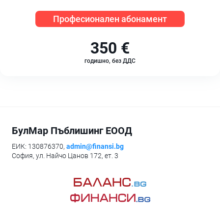
Професионален абонамент
350 €
годишно, без ДДС
БулМар Пъблишинг ЕООД
ЕИК: 130876370,
admin@finansi.bg
София, ул. Найчо Цанов 172, ет. 3