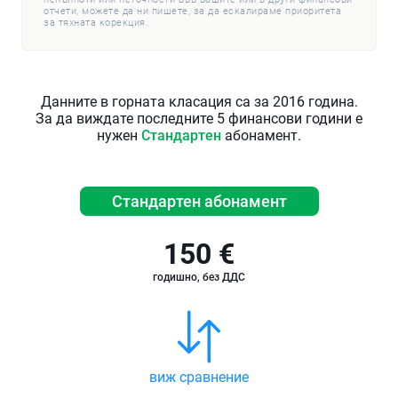
отчети, можете да ни пишете, за да ескалираме приоритета
за тяхната корекция.
Данните в горната класация са за 2016 година.
За да виждате последните 5 финансови години е
нужен
Стандартен
абонамент.
Стандартен абонамент
150 €
годишно, без ДДС
виж сравнение