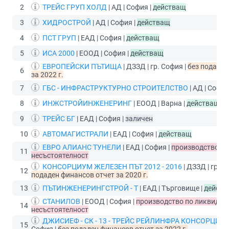
2
ТРЕЙС ГРУП ХОЛД
| АД | София |
действащ
3
ХИДРОСТРОЙ
| АД | София |
действащ
4
ПСТ ГРУП
| ЕАД | София |
действащ
5
ИСА 2000
| ЕООД | София |
действащ
ЕВРОПЕЙСКИ ПЪТИЩА
| ДЗЗД | гр. София |
без подаден
6
за 2022 г.
7
ГБС - ИНФРАСТРУКТУРНО СТРОИТЕЛСТВО
| АД | София
8
ИНЖСТРОЙИНЖЕНЕРИНГ
| ЕООД | Варна |
действащ
9
ТРЕЙС БГ
| ЕАД | София |
заличен
10
АВТОМАГИСТРАЛИ
| ЕАД | София |
действащ
ЕВРО АЛИАНС ТУНЕЛИ
| ЕАД | София |
производство по
11
несъстоятелност
КОНСОРЦИУМ ЖЕЛЕЗЕН ПЪТ 2012 - 2016
| ДЗЗД | гр. С
12
подаден финансов отчет за 2020 г.
13
ПЪТИНЖЕНЕРИНГСТРОЙ - Т
| ЕАД | Търговище |
действ
СТАНИЛОВ
| ЕООД | София |
производство по ликвидац
14
несъстоятелност
ДЖИСИЕФ - СК - 13 - ТРЕЙС РЕЙЛИНФРА КОНСОРЦИУ
15
София |
без подаден финансов отчет за 2022 г.