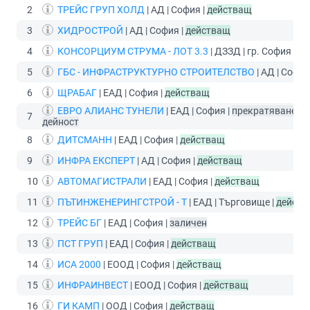
2
ТРЕЙС ГРУП ХОЛД
| АД | София |
действащ
3
ХИДРОСТРОЙ
| АД | София |
действащ
4
КОНСОРЦИУМ СТРУМА - ЛОТ 3.3
| ДЗЗД | гр. София |
ра
5
ГБС - ИНФРАСТРУКТУРНО СТРОИТЕЛСТВО
| АД | София
6
ЩРАБАГ
| ЕАД | София |
действащ
ЕВРО АЛИАНС ТУНЕЛИ
| ЕАД | София |
прекратяване на
7
дейност
8
ДИТСМАНН
| ЕАД | София |
действащ
9
ИНФРА ЕКСПЕРТ
| АД | София |
действащ
10
АВТОМАГИСТРАЛИ
| ЕАД | София |
действащ
11
ПЪТИНЖЕНЕРИНГСТРОЙ - Т
| ЕАД | Търговище |
действ
12
ТРЕЙС БГ
| ЕАД | София |
заличен
13
ПСТ ГРУП
| ЕАД | София |
действащ
14
ИСА 2000
| ЕООД | София |
действащ
15
ИНФРАИНВЕСТ
| ЕООД | София |
действащ
16
ГИ КАМП
| ООД | София |
действащ