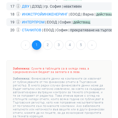
17
ДВУ
| ДЗЗД | гр. София |
неактивен
18
ИНЖСТРОЙИНЖЕНЕРИНГ
| ЕООД | Варна |
действащ
19
ИНТЕРПРОМ
| ЕООД | София |
действащ
20
СТАНИЛОВ
| ЕООД | София |
прекратяване на търговск
‹
1
2
3
4
5
›
Забележка:
Сумите в таблицата са в хиляди лева, а
средномесечния бюджет за заплата е в лева.
Забележка:
Финансовите данни на компаниите се извличат
от публикуваните от тях финансови отчети в Търговския
регистър. В много редки случаи финансовите данни може да
бъдат непълни или неточно извлечени, за което са създадени
автоматизирани вътрешни контроли за тяхното откриване, и
те се поправят от редактор. Това отнема време с оглед на
стотиците хиляди отчети, които всяка година се публикуват в
Търговския регистър, като ние поправяме несъответствията
от по-големите към по-малките компании. Ако забележите
непълноти или неточности във вашите или в други финансови
отчети, можете да ни пишете, за да ескалираме приоритета
за тяхната корекция.