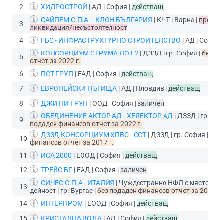
2
ХИДРОСТРОЙ
| АД | София |
действащ
САЙПЕМ С.П.А. - КЛОН БЪЛГАРИЯ
| КЧТ | Варна |
произ
3
ликвидация/несъстоятелност
4
ГБС - ИНФРАСТРУКТУРНО СТРОИТЕЛСТВО
| АД | София
КОНСОРЦИУМ СТРУМА ЛОТ 2
| ДЗЗД | гр. София |
без п
5
отчет за 2022 г.
6
ПСТ ГРУП
| ЕАД | София |
действащ
7
ЕВРОПЕЙСКИ ПЪТИЩА
| АД | Пловдив |
действащ
8
ДЖИ ПИ ГРУП
| ООД | София |
заличен
ОБЕДИНЕНИЕ АКТОР АД - ХЕЛЕКТОР АД
| ДЗЗД | гр. П
9
подаден финансов отчет за 2022 г.
ДЗЗД КОНСОРЦИУМ ХПВС - ССТ
| ДЗЗД | гр. София |
бе
10
финансов отчет за 2017 г.
11
ИСА 2000
| ЕООД | София |
действащ
12
ТРЕЙС БГ
| ЕАД | София |
заличен
СИЧЕС С.П.А - ИТАЛИЯ
| Чуждестранно НФЛ с място на
13
дейност | гр. Бургас |
без подаден финансов отчет за 2018 г
14
ИНТЕРПРОМ
| ЕООД | София |
действащ
15
КРИСТАЛНА ВОДА
| АД | София |
действащ