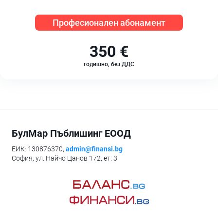
Професионален абонамент
350 €
годишно, без ДДС
БулМар Пъблишинг ЕООД
ЕИК: 130876370,
admin@finansi.bg
София, ул. Найчо Цанов 172, ет. 3