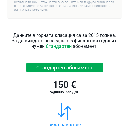
непълноти или неточности във вашите или в други финансови
отчети, можете да ни пишете, за да ескалираме приоритета
за тяхната корекция.
Данните в горната класация са за 2015 година.
За да виждате последните 5 финансови години е
нужен
Стандартен
абонамент.
Стандартен абонамент
150 €
годишно, без ДДС
виж сравнение