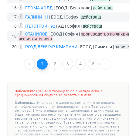
16
ГРОМА ХОЛД
| ЕООД | Бело поле |
действащ
17
ГАЛИНИ - Н
| ЕООД | София |
действащ
18
ПЪТСТРОЙ - 92
| АД | София |
действащ
СТАНИЛОВ
| ЕООД | София |
производство по ликвидац
19
несъстоятелност
20
РОУД ВЕНЧЪР КЪМПАНИ
| ЕООД | Симитли |
заличен
‹
1
2
3
4
5
›
Забележка:
Сумите в таблицата са в хиляди лева, а
средномесечния бюджет за заплата е в лева.
Забележка:
Финансовите данни на компаниите се извличат
от публикуваните от тях финансови отчети в Търговския
регистър. В много редки случаи финансовите данни може да
бъдат непълни или неточно извлечени, за което са създадени
автоматизирани вътрешни контроли за тяхното откриване, и
те се поправят от редактор. Това отнема време с оглед на
стотиците хиляди отчети, които всяка година се публикуват в
Търговския регистър, като ние поправяме несъответствията
от по-големите към по-малките компании. Ако забележите