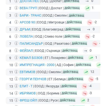
ДОСПАТЛЕС
| ЕАД | Доспат |
действащ
0
1
ВЕВА ГРУП
| ЕООД | Доспат |
действащ
1
2
3
БАРИ - ТРАНС
| ЕООД | Смолян |
действащ
АРСОВ 90
| ЕООД | Митровци |
действащ
-2
4
ДРЪМ
| ЕООД | Благоевград |
действащ
0
5
ЛОВЕЛА
| ООД | Сливо поле |
действащ
-2
6
ПАЛИСАНДЪР
| ООД | Ракитово |
действащ
-1
7
ФЕЙЗАЛ
| ЕООД | Сърница |
действащ
0
8
КЕМАЛ БОЗОВ
| ЕТ | Лозарево |
действащ
1
9
ИМПРЕГНАЦИЯ - 2000
| АД | София |
действащ
2
10
ЕВТИМОВ
| ЕООД | Смолян |
действащ
12
11
ГЕОРГИ ПЕНЧОВ
| ЕТ | Белица |
действащ
-5
12
ЕЛИТ - Т
| ЕООД | Якоруда |
действащ
-4
13
ИБРЯМОВ
| ООД | Борима |
действащ
-3
14
ФРЕШ ОЙЛ
| ЕООД | Русе |
действащ
2
15