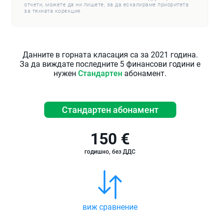
отчети, можете да ни пишете, за да ескалираме приоритета
за тяхната корекция.
Данните в горната класация са за 2021 година.
За да виждате последните 5 финансови години е
нужен
Стандартен
абонамент.
Стандартен абонамент
150 €
годишно, без ДДС
виж сравнение