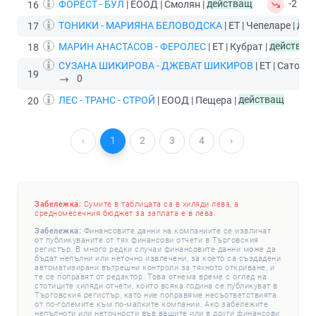
ФОРЕСТ - БУЛ
| ЕООД | Смолян |
действащ
-2
16
ТОНИКИ - МАРИЯНА БЕЛОВОДСКА
| ЕТ | Чепеларе |
дей
17
МАРИН АНАСТАСОВ - ФЕРОЛЕС
| ЕТ | Кубрат |
действащ
18
СУЗАНА ШИКИРОВА - ДЖЕВАТ ШИКИРОВ
| ЕТ | Сатовча
19
0
ЛЕС - ТРАНС - СТРОЙ
| ЕООД | Пещера |
действащ
20
‹
1
2
3
4
›
Забележка:
Сумите в таблицата са в хиляди лева, а
средномесечния бюджет за заплата е в лева.
Забележка:
Финансовите данни на компаниите се извличат
от публикуваните от тях финансови отчети в Търговския
регистър. В много редки случаи финансовите данни може да
бъдат непълни или неточно извлечени, за което са създадени
автоматизирани вътрешни контроли за тяхното откриване, и
те се поправят от редактор. Това отнема време с оглед на
стотиците хиляди отчети, които всяка година се публикуват в
Търговския регистър, като ние поправяме несъответствията
от по-големите към по-малките компании. Ако забележите
непълноти или неточности във вашите или в други финансови