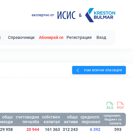
к
Справочници
Абонирай се
Регистрация
Вход
към всички класации
средномес.
общо
счетоводна
собствен
общо
средносп.
бюджет за
риходи
печалба
капитал
активи
персонал
заплата
29 958
20 944
161 363
312 243
6 392
593