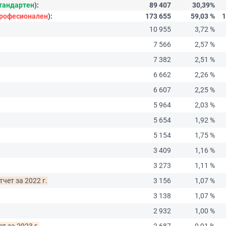
тандартен
):
89 407
30,39%
рофесионален
):
173 655
59,03 %
1
10 955
3,72 %
7 566
2,57 %
7 382
2,51 %
6 662
2,26 %
6 607
2,25 %
5 964
2,03 %
5 654
1,92 %
5 154
1,75 %
3 409
1,16 %
3 273
1,11 %
чет за 2022 г.
3 156
1,07 %
3 138
1,07 %
2 932
1,00 %