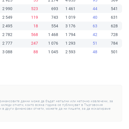
2 925
55
2 274
4 853
95
569
2 990
523
693
1 461
44
541
2 549
119
743
1 019
40
631
2 495
18
554
3 176
63
628
2 782
568
1 468
1 794
42
728
2 777
247
1 076
1 293
51
784
3 088
88
1 045
2 593
48
501
 финансовите данни може да бъдат непълни или неточно извлечени, за
 хиляди отчети, които всяка година се публикуват в Търговския
 в други финансови отчети, можете да ни пишете, за да ескалираме