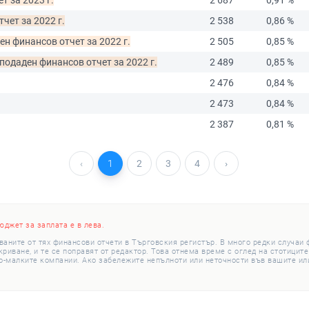
т за 2023 г.
2 687
0,91 %
чет за 2022 г.
2 538
0,86 %
ен финансов отчет за 2022 г.
2 505
0,85 %
 подаден финансов отчет за 2022 г.
2 489
0,85 %
2 476
0,84 %
2 473
0,84 %
2 387
0,81 %
‹
1
2
3
4
›
юджет за заплата е в лева.
ваните от тях финансови отчети в Търговския регистър. В много редки случаи
иване, и те се поправят от редактор. Това отнема време с оглед на стотиците
о-малките компании. Ако забележите непълноти или неточности във вашите или