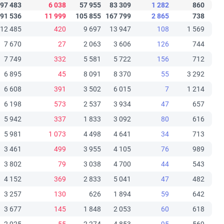
97 483
6 038
57 955
83 309
1 282
860
91 536
11 999
105 855
167 799
2 865
738
12 485
420
9 697
13 947
108
1 569
7 670
27
2 063
3 606
126
744
7 749
332
5 581
5 722
156
712
6 895
45
8 091
8 370
55
3 292
6 608
391
3 502
6 015
7
1 214
6 198
573
2 537
3 934
47
657
5 942
337
1 833
3 092
80
616
5 981
1 073
4 498
4 641
34
713
3 461
499
3 955
4 105
76
989
3 802
79
3 038
4 700
44
543
4 152
369
2 833
5 041
47
482
3 257
130
626
1 894
59
642
3 677
145
1 848
2 053
60
618