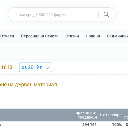
 Отчети
Персонални Отчети
Статии
Новини
Седмични
1610
за 2019 г.
ане на дървен материал
приходи от
% от пазара
продажби
п
а:
294 161
100%
3