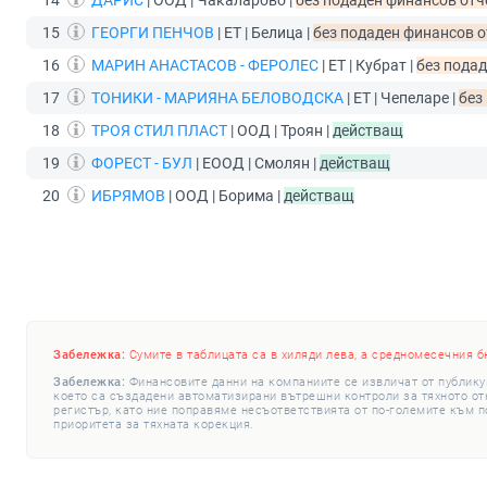
14
ДАРИС
| ООД | Чакаларово |
без подаден финансов отче
15
ГЕОРГИ ПЕНЧОВ
| ЕТ | Белица |
без подаден финансов от
16
МАРИН АНАСТАСОВ - ФЕРОЛЕС
| ЕТ | Кубрат |
без подад
17
ТОНИКИ - МАРИЯНА БЕЛОВОДСКА
| ЕТ | Чепеларе |
без
18
ТРОЯ СТИЛ ПЛАСТ
| ООД | Троян |
действащ
19
ФОРЕСТ - БУЛ
| ЕООД | Смолян |
действащ
20
ИБРЯМОВ
| ООД | Борима |
действащ
Забележка:
Сумите в таблицата са в хиляди лева, а средномесечния б
Забележка:
Финансовите данни на компаниите се извличат от публику
което са създадени автоматизирани вътрешни контроли за тяхното откр
регистър, като ние поправяме несъответствията от по-големите към п
приоритета за тяхната корекция.