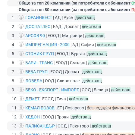
Общо за топ 20 компании (за потребители с абонамент
С
Общо за топ 80 компании (за потребители с абонамент
П
1
ГОРАИНВЕСТ
| АД | Русе |
действащ
2
ДОСПАТЛЕС
| ЕАД | Доспат |
действащ
3
АРСОВ 90
| ЕООД | Митровци |
действащ
4
ИМПРЕГНАЦИЯ - 2000
| АД | София |
действащ
5
СТОНИК ГРУП
| ЕООД | Бургас |
действащ
6
БАРИ - ТРАНС
| ЕООД | Смолян |
действащ
7
ВЕВА ГРУП
| ЕООД | Доспат |
действащ
8
ЛОВЕЛА
| ООД | Сливо поле |
действащ
9
БЕКО - ЕКСПОРТ - ИМПОРТ
| ООД | Белица |
действащ
10
ДЕМЕТ
| ЕООД | Тича |
действащ
11
КЕМАЛ БОЗОВ
| ЕТ | Лозарево |
без подаден финансов от
12
ХЕДОН
| ЕООД | Троян |
действащ
13
ПАЛИСАНДЪР
| ООД | Ракитово |
действащ