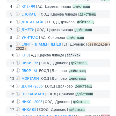
4
КПЗ - 99
| АД | Царева ливада |
действащ
5
ЕПОКА БГ
| ООД | Царева ливада |
действащ
6
ДОНИ СТАЙЛ
| ЕООД | Дряново |
действащ
7
ДЖЕТИ
| ООД | Царева ливада |
действащ
8
УНИТРАФ
| АД | Соколово |
действащ
ЕЛИТ - ПЛАМЕН ПЕНЕВ
| ЕТ | Дряново |
без подаден фин
9
2022 г.
10
КПЗ
| АД | Царева ливада |
заличен
11
НИКИ - 75
| ЕООД | Дряново |
действащ
12
ЯВОР - М
| ЕООД | Дряново |
действащ
13
МОРТАЛИ
| ООД | Дряново |
действащ
14
ДАНИ - 2006
| ЕООД | Дряново |
действащ
15
ПЛ КАПИТАЛ
| ЕООД | Дряново |
действащ
16
НИКО - 2003
| ООД | Дряново |
действащ
17
НИКА 05
| ЕООД | Дряново |
действащ