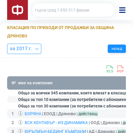
КЛАСАЦИЯ ПО ПРИХОДИ ОТ ПРОДАЖБИ ЗА ОБЩИНА
ДРЯНОВО
за 2017 г.
назад
№
име на компания
Общо за всички 345 компании, които влизат в класацият
Общо за топ 10 компании (за потребители с абонамент
С
Общо за топ 30 компании (за потребители с абонамент
П
1
БОРЯНА
| ЕООД | Дряново |
действащ
2
ВСК КЕНТАВЪР - ИЗ ДИНАМИКА
| ООД | Дряново |
дейс
3
ЮРЪПИЪН БЕДИНГ КЪМПАНИ
| АД | Дряново |
действ