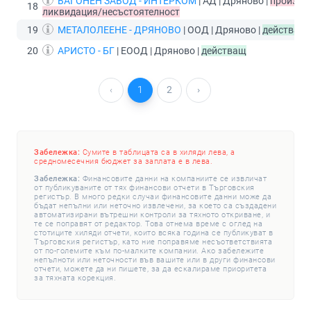
ВАГОНЕН ЗАВОД - ИНТЕРКОМ
| АД | Дряново |
произво
18
ликвидация/несъстоятелност
19
МЕТАЛОЛЕЕНЕ - ДРЯНОВО
| ООД | Дряново |
действащ
20
АРИСТО - БГ
| ЕООД | Дряново |
действащ
‹
1
2
›
Забележка:
Сумите в таблицата са в хиляди лева, а
средномесечния бюджет за заплата е в лева.
Забележка:
Финансовите данни на компаниите се извличат
от публикуваните от тях финансови отчети в Търговския
регистър. В много редки случаи финансовите данни може да
бъдат непълни или неточно извлечени, за което са създадени
автоматизирани вътрешни контроли за тяхното откриване, и
те се поправят от редактор. Това отнема време с оглед на
стотиците хиляди отчети, които всяка година се публикуват в
Търговския регистър, като ние поправяме несъответствията
от по-големите към по-малките компании. Ако забележите
непълноти или неточности във вашите или в други финансови
отчети, можете да ни пишете, за да ескалираме приоритета
за тяхната корекция.