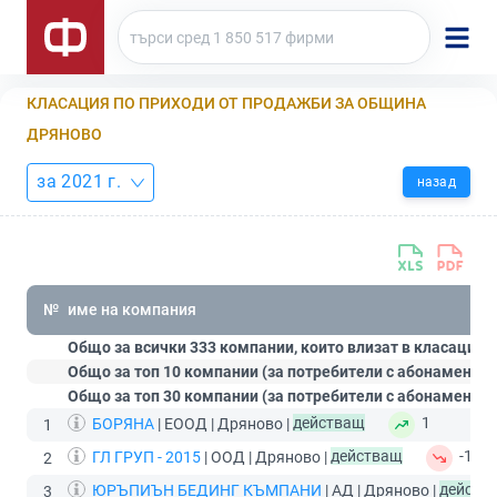
КЛАСАЦИЯ ПО ПРИХОДИ ОТ ПРОДАЖБИ ЗА ОБЩИНА
ДРЯНОВО
за 2021 г.
назад
№
име на компания
Общо за всички 333 компании, които влизат в класацият
Общо за топ 10 компании (за потребители с абонамент
С
Общо за топ 30 компании (за потребители с абонамент
П
БОРЯНА
| ЕООД | Дряново |
действащ
1
1
ГЛ ГРУП - 2015
| ООД | Дряново |
действащ
-1
2
ЮРЪПИЪН БЕДИНГ КЪМПАНИ
| АД | Дряново |
действ
3