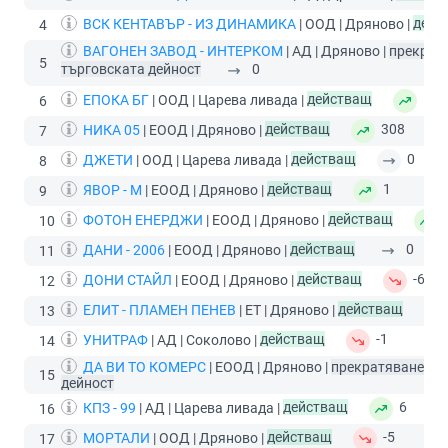
ВСК КЕНТАВЪР - ИЗ ДИНАМИКА
| ООД | Дряново |
дейс
4
ВАГОНЕН ЗАВОД - ИНТЕРКОМ
| АД | Дряново |
прекрат
5
търговската дейност
0
ЕПОКА БГ
| ООД | Царева ливада |
действащ
1
6
НИКА 05
| ЕООД | Дряново |
действащ
308
7
ДЖЕТИ
| ООД | Царева ливада |
действащ
0
8
ЯВОР - М
| ЕООД | Дряново |
действащ
1
9
ФОТОН ЕНЕРДЖИ
| ЕООД | Дряново |
действащ
10
ДАНИ - 2006
| ЕООД | Дряново |
действащ
0
11
ДОНИ СТАЙЛ
| ЕООД | Дряново |
действащ
-6
12
ЕЛИТ - ПЛАМЕН ПЕНЕВ
| ЕТ | Дряново |
действащ
13
УНИТРАФ
| АД | Соколово |
действащ
-1
14
ДА ВИ ТО КОМЕРС
| ЕООД | Дряново |
прекратяване на
15
дейност
КПЗ - 99
| АД | Царева ливада |
действащ
6
16
МОРТАЛИ
| ООД | Дряново |
действащ
-5
17