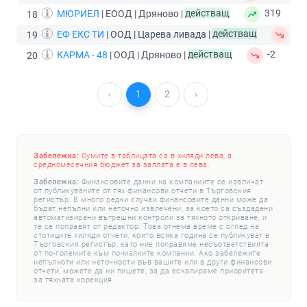
МЮРИЕЛ
| ЕООД | Дряново |
действащ
319
18
ЕФ ЕКС ТИ
| ООД | Царева ливада |
действащ
-3
19
КАРМА - 48
| ООД | Дряново |
действащ
-2
20
‹
1
2
›
Забележка:
Сумите в таблицата са в хиляди лева, а
средномесечния бюджет за заплата е в лева.
Забележка:
Финансовите данни на компаниите се извличат
от публикуваните от тях финансови отчети в Търговския
регистър. В много редки случаи финансовите данни може да
бъдат непълни или неточно извлечени, за което са създадени
автоматизирани вътрешни контроли за тяхното откриване, и
те се поправят от редактор. Това отнема време с оглед на
стотиците хиляди отчети, които всяка година се публикуват в
Търговския регистър, като ние поправяме несъответствията
от по-големите към по-малките компании. Ако забележите
непълноти или неточности във вашите или в други финансови
отчети, можете да ни пишете, за да ескалираме приоритета
за тяхната корекция.